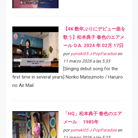
【4K 数年ぶりにデビュー曲を
歌う】松本典子 春色のエアメ
ール O.A. 2024 年 02月 17日
por
yumeki05 J-PopParadise
en
11 marzo 2026 a las 5:33
[Singing debut song for the
first time in several years] Noriko Matsumoto / Haruiro
no Air Mail
「HQ」松本典子 春色のエア
メール 1985年
por
yumeki05 J-PopParadise
en
11 marzo 2026 a las 5:23