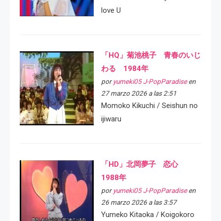
love U
「HQ」菊池桃子 青春のいじ
わる 1984年
por
yumeki05 J-PopParadise
en
27 marzo 2026 a las 2:51
Momoko Kikuchi / Seishun no
ijiwaru
「HD」北岡夢子 恋心
1988年
por
yumeki05 J-PopParadise
en
26 marzo 2026 a las 3:57
Yumeko Kitaoka / Koigokoro