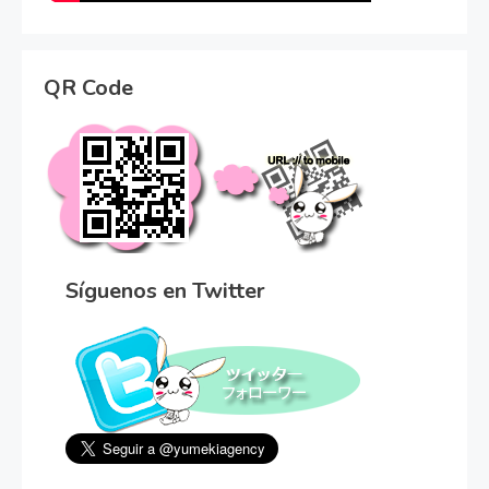
QR Code
Síguenos en Twitter