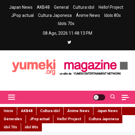
Skip
Japan News
AKB48
General
Cultura idol
Hello! Project
to
JPop actual
Cultura Japonesa
Ánime News
Idols 80s
content
Idols 70s
08 Ago, 2026
11:48:14 PM
Yumeki Magazine
Jpop y musica idol – Tu portal de jpop, movimiento idol y cultura
japonesa en español
Inicio
AKB48
Cultura idol
Ánime News
Japan News
Generales
JPop actual
Hello! Project
Cultura Japonesa
idol 70s
idol 80s