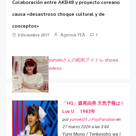
Colaboración entre AKB48 y proyecto coreano
causa «desastroso choque cultural y de
conceptos»
Agencia YEA
3 Diciembre 2017
7
yumekiさんの昭和アイドル showa
videos
「HQ」森尾由美 天気予報は I
Luv U 1983年
por
yumeki05 J-PopParadise
en
27 marzo 2026 a las 3:44
Yumi Morio / Tenkeyoho wa I