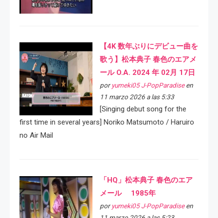
【4K 数年ぶりにデビュー曲を
歌う】松本典子 春色のエアメ
ール O.A. 2024 年 02月 17日
por
yumeki05 J-PopParadise
en
11 marzo 2026 a las 5:33
[Singing debut song for the
first time in several years] Noriko Matsumoto / Haruiro
no Air Mail
「HQ」松本典子 春色のエア
メール 1985年
por
yumeki05 J-PopParadise
en
11 marzo 2026 a las 5:23