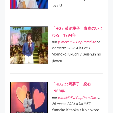
love U
「HQ」菊池桃子 青春のいじ
わる 1984年
por
yumeki05 J-PopParadise
en
27 marzo 2026 a las 2:51
Momoko Kikuchi / Seishun no
ijiwaru
「HD」北岡夢子 恋心
1988年
por
yumeki05 J-PopParadise
en
26 marzo 2026 a las 3:57
Yumeko Kitaoka / Koigokoro