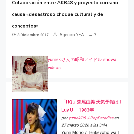
Colaboración entre AKB48 y proyecto coreano
causa «desastroso choque cultural y de
conceptos»
Agencia YEA
3 Diciembre 2017
7
yumekiさんの昭和アイドル showa
videos
「HQ」森尾由美 天気予報は I
Luv U 1983年
por
yumeki05 J-PopParadise
en
27 marzo 2026 a las 3:44
Yumi Morio / Tenkeyoho wa I