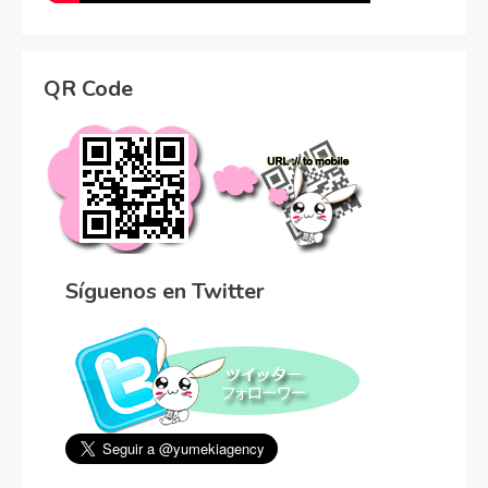
QR Code
Síguenos en Twitter