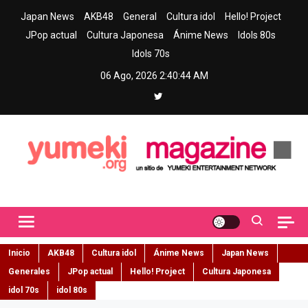
Skip
Japan News
AKB48
General
Cultura idol
Hello! Project
to
JPop actual
Cultura Japonesa
Ánime News
Idols 80s
content
Idols 70s
06 Ago, 2026
2:40:45 AM
Yumeki Magazine
Jpop y musica idol – Tu portal de jpop, movimiento idol y cultura
japonesa en español
Inicio
AKB48
Cultura idol
Ánime News
Japan News
Generales
JPop actual
Hello! Project
Cultura Japonesa
idol 70s
idol 80s