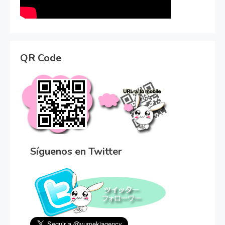
QR Code
Síguenos en Twitter