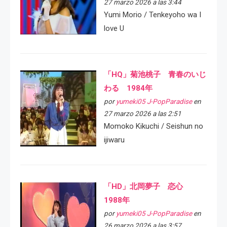
27 marzo 2026 a las 3:44
Yumi Morio / Tenkeyoho wa I
love U
「HQ」菊池桃子 青春のいじ
わる 1984年
por
yumeki05 J-PopParadise
en
27 marzo 2026 a las 2:51
Momoko Kikuchi / Seishun no
ijiwaru
「HD」北岡夢子 恋心
1988年
por
yumeki05 J-PopParadise
en
26 marzo 2026 a las 3:57