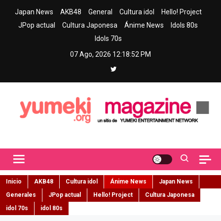
Skip
Japan News
AKB48
General
Cultura idol
Hello! Project
to
JPop actual
Cultura Japonesa
Ánime News
Idols 80s
content
Idols 70s
07 Ago, 2026
12:18:53 PM
Yumeki Magazine
Jpop y musica idol – Tu portal de jpop, movimiento idol y cultura
japonesa en español
Inicio
AKB48
Cultura idol
Ánime News
Japan News
Generales
JPop actual
Hello! Project
Cultura Japonesa
idol 70s
idol 80s