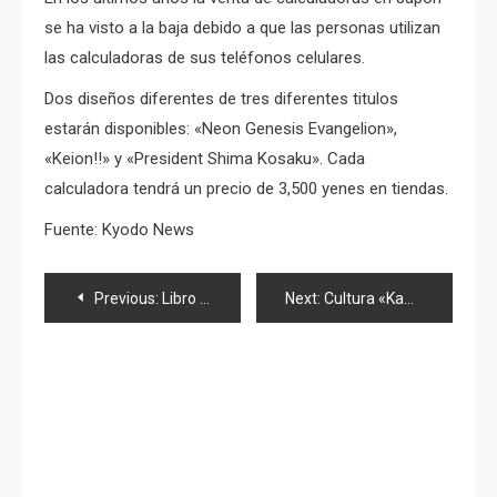
se ha visto a la baja debido a que las personas utilizan
las calculadoras de sus teléfonos celulares.
Dos diseños diferentes de tres diferentes titulos
estarán disponibles: «Neon Genesis Evangelion»,
«Keion!!» y «President Shima Kosaku». Cada
calculadora tendrá un precio de 3,500 yenes en tiendas.
Fuente: Kyodo News
Navegación
Previous:
Libro «Moshidora» desbanca a «Harry Potter»
Next:
Cultura «Kawaii» Japonesa toma fuerza en Inglaterra
de
entradas