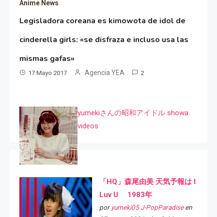
Ánime News
Legisladora coreana es kimowota de idol de
cinderella girls: «se disfraza e incluso usa las
mismas gafas»
Agencia YEA
17 Mayo 2017
2
yumekiさんの昭和アイドル showa
videos
「HQ」森尾由美 天気予報は I
Luv U 1983年
por
yumeki05 J-PopParadise
en