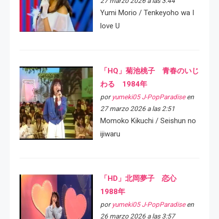
27 marzo 2026 a las 3:44
Yumi Morio / Tenkeyoho wa I
love U
「HQ」菊池桃子 青春のいじ
わる 1984年
por
yumeki05 J-PopParadise
en
27 marzo 2026 a las 2:51
Momoko Kikuchi / Seishun no
ijiwaru
「HD」北岡夢子 恋心
1988年
por
yumeki05 J-PopParadise
en
26 marzo 2026 a las 3:57