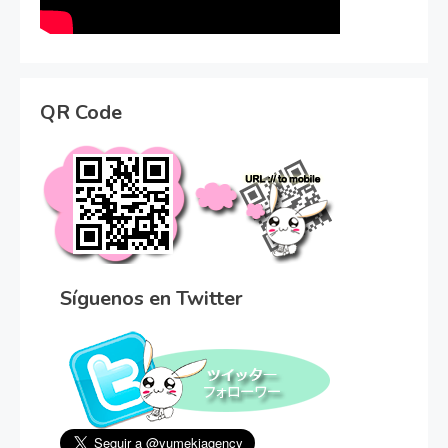
QR Code
Síguenos en Twitter