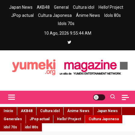
Skip
Japan News
AKB48
General
Cultura idol
Hello! Project
to
JPop actual
Cultura Japonesa
Ánime News
Idols 80s
content
Idols 70s
10 Ago, 2026
9:55:46 AM
Yumeki Magazine
Jpop y musica idol – Tu portal de jpop, movimiento idol y cultura
japonesa en español
Inicio
AKB48
Cultura idol
Ánime News
Japan News
Generales
JPop actual
Hello! Project
Cultura Japonesa
idol 70s
idol 80s