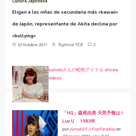
Cultura Japonesa
Eligen a las niñas de secundaria más «kawaii»
de Japón, representante de Akita declina por
«bullying»
Agencia YEA
22 Octubre 2017
2
yumekiさんの昭和アイドル showa
videos
「HQ」森尾由美 天気予報は I
Luv U 1983年
por
yumeki05 J-PopParadise
en