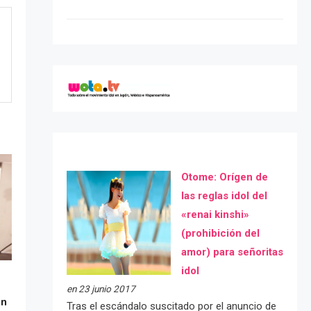
Otome: Orígen de
las reglas idol del
«renai kinshi»
(prohibición del
amor) para señoritas
idol
en 23 junio 2017
ón
Tras el escándalo suscitado por el anuncio de