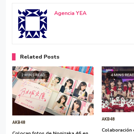
Agencia YEA
Related Posts
2 MINS READ
4 MINS REA
AKB48
AKB48
Colaboración
Colocan fotos de Nogizaka 46 en