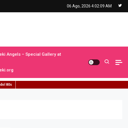
06 Ago, 2026
4:02:11 AM
ki Angels – Special Gallery at
ki.org
idol 80s