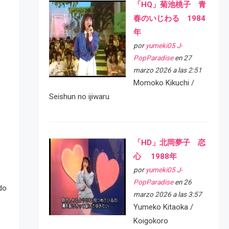
「HQ」菊池桃子 青
春のいじわる 1984
年
por
yumeki05 J-
PopParadise
en 27
marzo 2026 a las 2:51
Momoko Kikuchi /
Seishun no ijiwaru
「HD」北岡夢子 恋
心 1988年
por
yumeki05 J-
PopParadise
en 26
do
marzo 2026 a las 3:57
Yumeko Kitaoka /
Koigokoro