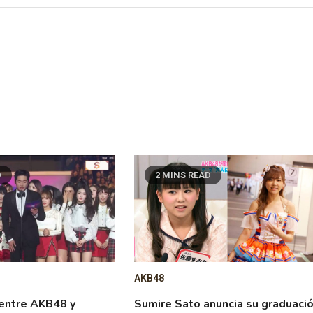
D
2 MINS READ
AKB48
 entre AKB48 y
Sumire Sato anuncia su graduaci