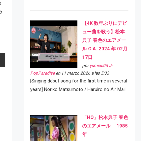
S
mó
【4K 数年ぶりにデビ
ュー曲を歌う】松本
典子 春色のエアメー
ル O.A. 2024 年 02月
17日
por
yumeki05 J-
PopParadise
en 11 marzo 2026 a las 5:33
[Singing debut song for the first time in several
years] Noriko Matsumoto / Haruiro no Air Mail
「HQ」松本典子 春色
のエアメール 1985
年