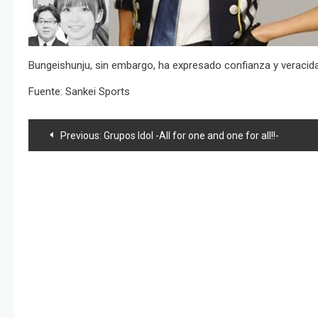
Bungeishunju, sin embargo, ha expresado confianza y veracidad
Fuente: Sankei Sports
Navegación
Previous:
Grupos Idol -All for one and one for all!!-
de
entradas