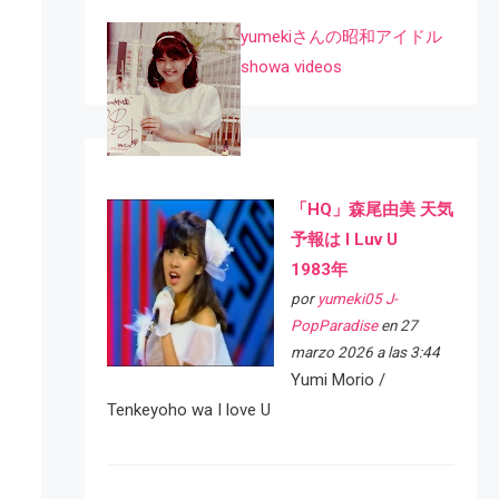
yumekiさんの昭和アイドル
showa videos
「HQ」森尾由美 天気
予報は I Luv U
1983年
por
yumeki05 J-
PopParadise
en 27
marzo 2026 a las 3:44
Yumi Morio /
Tenkeyoho wa I love U