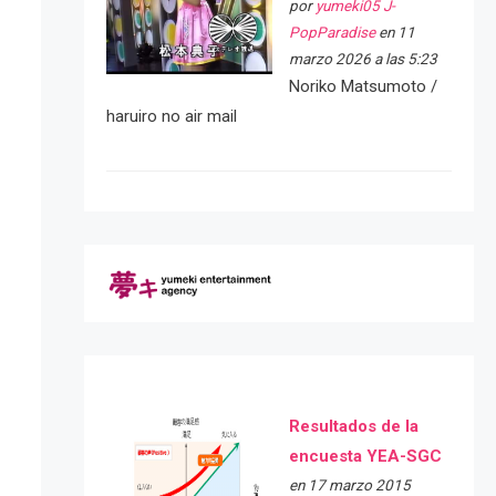
por
yumeki05 J-
PopParadise
en 11
marzo 2026 a las 5:23
Noriko Matsumoto /
haruiro no air mail
Resultados de la
encuesta YEA-SGC
en 17 marzo 2015