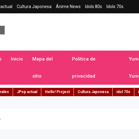
actual
Cultura Japonesa
Ánime News
Idols 80s
Idols 70s
a japonesa en español
o
Inicio
Mapa del
Politica de
Yume
sitio
privacidad
Yume
rales
JPop actual
Hello! Project
Cultura Japonesa
idol 70s
s