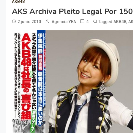
AKB48
AKS Archiva Pleito Legal Por 150
4
Tagged
,
2 junio 2010
Agencia YEA
AKB48
A