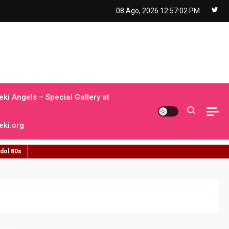
08 Ago, 2026
12:57:03 PM
ki Angels – Special Gallery at
ki.org
idol 80s