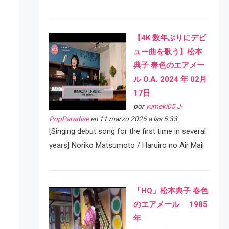
【4K 数年ぶりにデビ
ュー曲を歌う】松本
典子 春色のエアメー
ル O.A. 2024 年 02月
17日
por
yumeki05 J-
PopParadise
en 11 marzo 2026 a las 5:33
[Singing debut song for the first time in several
years] Noriko Matsumoto / Haruiro no Air Mail
「HQ」松本典子 春色
のエアメール 1985
年