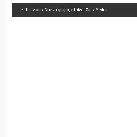
Navegación
Previous:
Nuevo grupo, «Tokyo Girls’ Style»
de
entradas