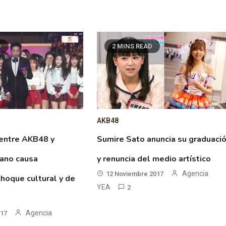
D
2 MINS READ
AKB48
 entre AKB48 y
Sumire Sato anuncia su graduaci
eano causa
y renuncia del medio artístico
Agencia
12 Noviembre 2017
hoque cultural y de
YEA
2
Agencia
017