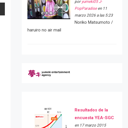
por
yumeki05 J-
PopParadise
en 11
marzo 2026 a las 5:23
Noriko Matsumoto /
haruiro no air mail
Resultados de la
encuesta YEA-SGC
en 17 marzo 2015