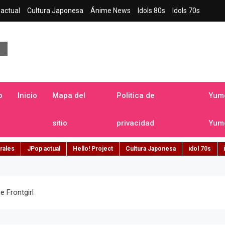
actual
Cultura Japonesa
Ánime News
Idols 80s
Idols 70s
a japonesa en español
o
Inicio
Mapa del
Politica de
Yume
sitio
privacidad
Yume
rales
JPop actual
Hello! Project
Cultura Japonesa
idol 70s
 Frontgirl