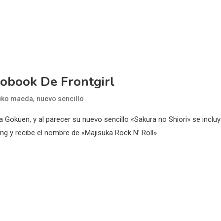
obook De Frontgirl
,
uko maeda
nuevo sencillo
okuen, y al parecer su nuevo sencillo «Sakura no Shiori» se inclu
g y recibe el nombre de «Majisuka Rock N’ Roll»