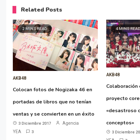
Related Posts
2 MINS READ
4 MINS REA
AKB48
AKB48
Colaboración
Colocan fotos de Nogizaka 46 en
proyecto cor
portadas de libros que no tenían
«desastroso c
ventas y se convierten en un éxito
conceptos»
Agencia
3 Diciembre 2017
YEA
3
3 Diciembre 2