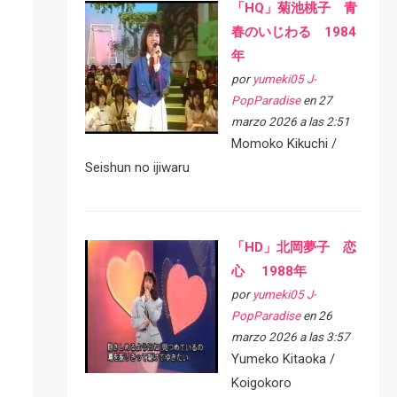
「HQ」菊池桃子 青
春のいじわる 1984
年
por
yumeki05 J-
PopParadise
en 27
marzo 2026 a las 2:51
Momoko Kikuchi /
Seishun no ijiwaru
「HD」北岡夢子 恋
心 1988年
por
yumeki05 J-
PopParadise
en 26
marzo 2026 a las 3:57
Yumeko Kitaoka /
Koigokoro