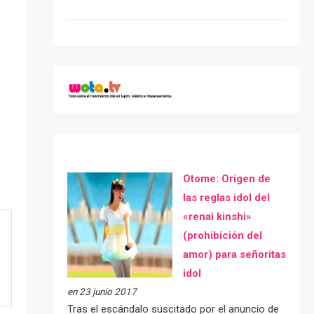
Otome: Orígen de
las reglas idol del
«renai kinshi»
(prohibición del
amor) para señoritas
idol
en 23 junio 2017
Tras el escándalo suscitado por el anuncio de