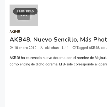
1 MIN READ
AKB48
AKB48, Nuevo Sencillo, Más Phot
1
Tagged
,
10 enero 2010
Aki-chan
AKB48
ats
AKB48 ha estrenado nuevo dorama con el nombre de Majisuka G
como ending de dicho dorama. El B-side corresponde al openin