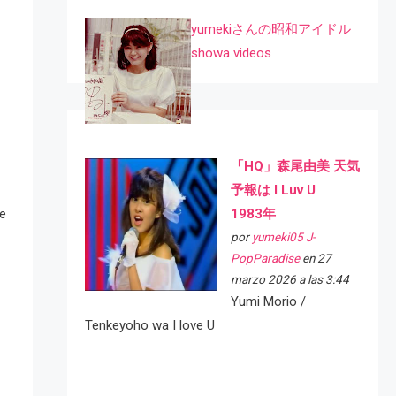
yumekiさんの昭和アイドル
showa videos
「HQ」森尾由美 天気
予報は I Luv U
1983年
ye
por
yumeki05 J-
PopParadise
en 27
marzo 2026 a las 3:44
Yumi Morio /
Tenkeyoho wa I love U