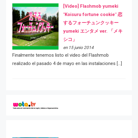
[Video] Flashmob yumeki
"Koisuru fortune cookie" 恋
するフォーチュンクッキー
yumeki エンタメ ver. 「メキ
シコ」
en 15 junio 2014
Finalmente tenemos listo el video del Flashmob
realizado el pasado 4 de mayo en las instalaciones […]