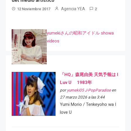
del medio artístico
Agencia YEA
12 Noviembre 2017
2
yumekiさんの昭和アイドル showa
videos
「HQ」森尾由美 天気予報は I
Luv U 1983年
por
yumeki05 J-PopParadise
en
27 marzo 2026 a las 3:44
Yumi Morio / Tenkeyoho wa I
love U