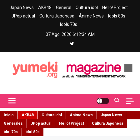
Skip
Japan News
AKB48
General
Cultura idol
Hello! Project
to
JPop actual
Cultura Japonesa
Ánime News
Idols 80s
content
Idols 70s
07 Ago, 2026
6:12:35 AM
Yumeki Magazine
Jpop y musica idol – Tu portal de jpop, movimiento idol y cultura
japonesa en español
Inicio
AKB48
Cultura idol
Ánime News
Japan News
Generales
JPop actual
Hello! Project
Cultura Japonesa
idol 70s
idol 80s