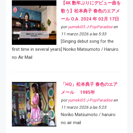
【4K 数年ぶりにデビュー曲を
歌う】松本典子 春色のエアメ
ール O.A. 2024 年 02月 17日
por
yumeki05 J-PopParadise
en
11 marzo 2026 a las 5:33
[Singing debut song for the
first time in several years] Noriko Matsumoto / Haruiro
no Air Mail
「HQ」松本典子 春色のエア
メール 1985年
por
yumeki05 J-PopParadise
en
11 marzo 2026 a las 5:23
Noriko Matsumoto / haruiro
no air mail