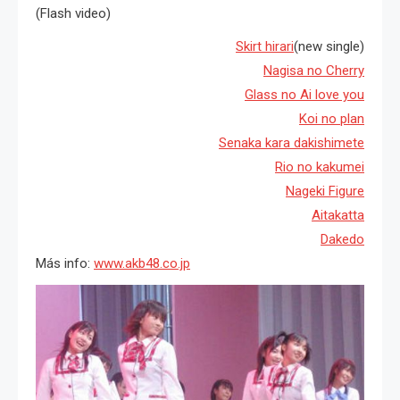
(Flash video)
Skirt hirari
(new single)
Nagisa no Cherry
Glass no Ai love you
Koi no plan
Senaka kara dakishimete
Rio no kakumei
Nageki Figure
Aitakatta
Dakedo
Más info:
www.akb48.co.jp