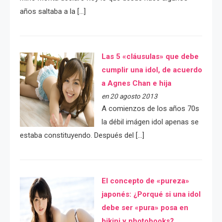
años saltaba a la […]
Las 5 «cláusulas» que debe
cumplir una idol, de acuerdo
a Agnes Chan e hija
en 20 agosto 2013
A comienzos de los años 70s
la débil imágen idol apenas se
estaba constituyendo. Después del […]
El concepto de «pureza»
japonés: ¿Porqué si una idol
debe ser «pura» posa en
bikini y photobooks?