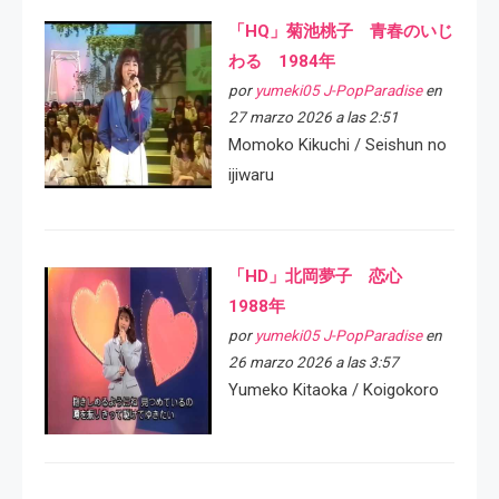
「HQ」菊池桃子 青春のいじ
わる 1984年
por
yumeki05 J-PopParadise
en
27 marzo 2026 a las 2:51
Momoko Kikuchi / Seishun no
ijiwaru
「HD」北岡夢子 恋心
1988年
por
yumeki05 J-PopParadise
en
26 marzo 2026 a las 3:57
Yumeko Kitaoka / Koigokoro