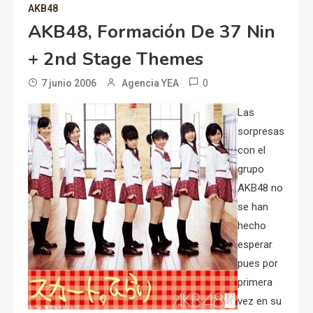
AKB48
AKB48, Formación De 37 Nin
+ 2nd Stage Themes
0
7 junio 2006
Agencia YEA
Las
sorpresas
con el
grupo
AKB48 no
se han
hecho
esperar
pues por
primera
vez en su