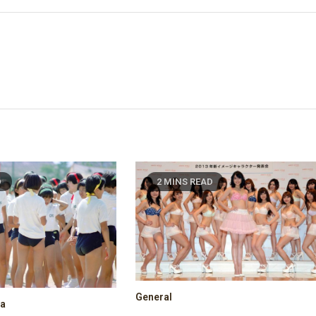
D
2 MINS READ
General
sa