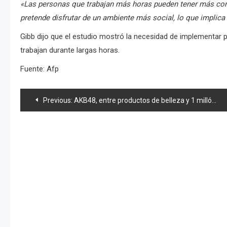
«Las personas que trabajan más horas pueden tener más cont
pretende disfrutar de un ambiente más social, lo que implic
Gibb dijo que el estudio mostró la necesidad de implementar 
trabajan durante largas horas.
Fuente: Afp
Navegación
Previous:
AKB48, entre productos de belleza y 1 millón de discos vendidos en un dia
de
entradas