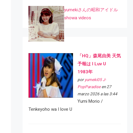
yumekiさんの昭和アイドル
showa videos
「HQ」森尾由美 天気
予報は I Luv U
1983年
por
yumeki05 J-
PopParadise
en 27
marzo 2026 a las 3:44
Yumi Morio /
Tenkeyoho wa I love U