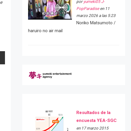
por
yumeki05 J-
se
PopParadise
en 11
marzo 2026 a las 5:23
Noriko Matsumoto /
haruiro no air mail
Resultados de la
encuesta YEA-SGC
en 17 marzo 2015