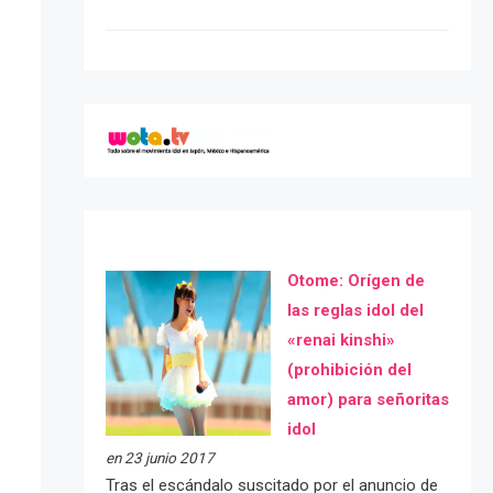
Otome: Orígen de
las reglas idol del
«renai kinshi»
(prohibición del
amor) para señoritas
idol
en 23 junio 2017
Tras el escándalo suscitado por el anuncio de