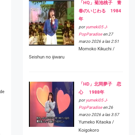
「HQ」菊池桃子 青
春のいじわる 1984
年
por
yumeki05 J-
PopParadise
en 27
marzo 2026 a las 2:51
Momoko Kikuchi /
Seishun no ijiwaru
「HD」北岡夢子 恋
 de
心 1988年
por
yumeki05 J-
PopParadise
en 26
marzo 2026 a las 3:57
Yumeko Kitaoka /
Koigokoro