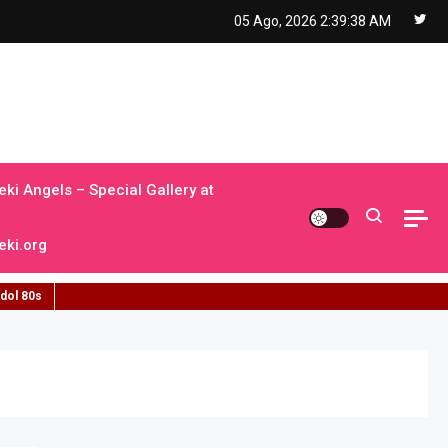
05 Ago, 2026
2:39:40 AM
ki Angels – Special Gallery at
ki.org
idol 80s