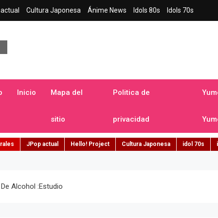
actual
Cultura Japonesa
Ánime News
Idols 80s
Idols 70s
a japonesa en español
o
Inicio
Mapa del
Politica de
Yume
sitio
privacidad
Yume
rales
JPop actual
Hello! Project
Cultura Japonesa
idol 70s
e Alcohol :estudio