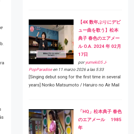
d
【4K 数年ぶりにデビ
ue
ュー曲を歌う】松本
典子 春色のエアメー
bb.
ル O.A. 2024 年 02月
17日
por
yumeki05 J-
ara
PopParadise
en 11 marzo 2026 a las 5:33
[Singing debut song for the first time in several
years] Noriko Matsumoto / Haruiro no Air Mail
s
「HQ」松本典子 春色
ás
のエアメール 1985
年