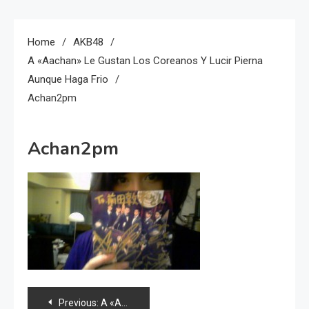
Home
AKB48
A «Aachan» Le Gustan Los Coreanos Y Lucir Pierna
Aunque Haga Frio
Achan2pm
Achan2pm
Navegación
Previous:
A «Aachan» le gustan los coreanos y lucir pierna aunque haga frio