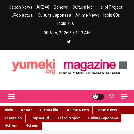
Skip
Japan News
AKB48
General
Cultura idol
Hello! Project
to
JPop actual
Cultura Japonesa
Ánime News
Idols 80s
content
Idols 70s
08 Ago, 2026
6:44:34 AM
Yumeki Magazine
Jpop y musica idol – Tu portal de jpop, movimiento idol y cultura
japonesa en español
Inicio
AKB48
Cultura idol
Ánime News
Japan News
Generales
JPop actual
Hello! Project
Cultura Japonesa
idol 70s
idol 80s