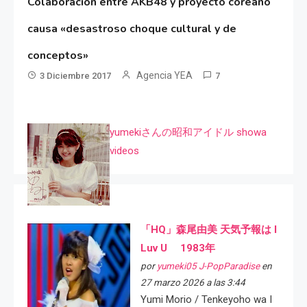
Colaboración entre AKB48 y proyecto coreano
causa «desastroso choque cultural y de
conceptos»
Agencia YEA
3 Diciembre 2017
7
yumekiさんの昭和アイドル showa
videos
「HQ」森尾由美 天気予報は I
Luv U 1983年
por
yumeki05 J-PopParadise
en
27 marzo 2026 a las 3:44
Yumi Morio / Tenkeyoho wa I