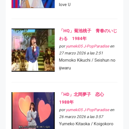
love U
「HQ」菊池桃子 青春のいじ
わる 1984年
por
yumeki05 J-PopParadise
en
27 marzo 2026 a las 2:51
Momoko Kikuchi / Seishun no
ijiwaru
「HD」北岡夢子 恋心
1988年
por
yumeki05 J-PopParadise
en
26 marzo 2026 a las 3:57
Yumeko Kitaoka / Koigokoro