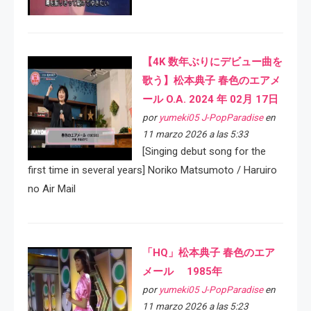
【4K 数年ぶりにデビュー曲を
歌う】松本典子 春色のエアメ
ール O.A. 2024 年 02月 17日
por
yumeki05 J-PopParadise
en
11 marzo 2026 a las 5:33
[Singing debut song for the
first time in several years] Noriko Matsumoto / Haruiro
no Air Mail
「HQ」松本典子 春色のエア
メール 1985年
por
yumeki05 J-PopParadise
en
11 marzo 2026 a las 5:23