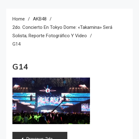
Home
AKB48
2do. Concierto En Tokyo Dome: «Takamina» Será
Solista; Reporte Fotográfico Y Video
G14
G14
Navegación
Previous:
2do. concierto en Tokyo Dome: «Takamina» será solista; Reporte fotográfico y video