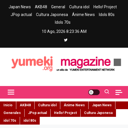
Skip
Japan News
AKB48
General
Cultura idol
Hello! Project
to
JPop actual
Cultura Japonesa
Ánime News
Idols 80s
content
Idols 70s
10 Ago, 2026
8:23:37 AM
Yumeki Magazine
Jpop y musica idol – Tu portal de jpop, movimiento idol y cultura
japonesa en español
Inicio
AKB48
Cultura idol
Ánime News
Japan News
Generales
JPop actual
Hello! Project
Cultura Japonesa
idol 70s
idol 80s