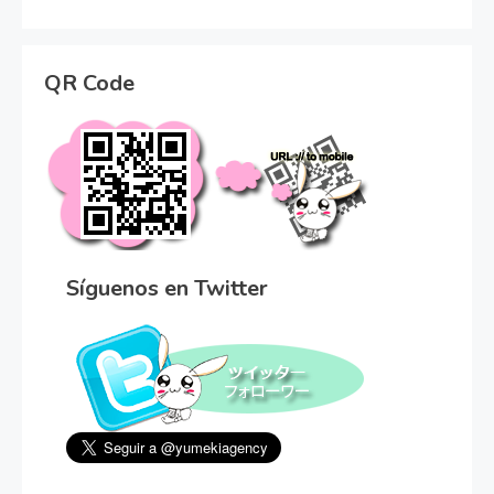
QR Code
Síguenos en Twitter