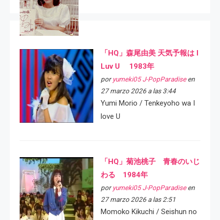
「HQ」森尾由美 天気予報は I
Luv U 1983年
por
yumeki05 J-PopParadise
en
27 marzo 2026 a las 3:44
Yumi Morio / Tenkeyoho wa I
love U
「HQ」菊池桃子 青春のいじ
わる 1984年
por
yumeki05 J-PopParadise
en
27 marzo 2026 a las 2:51
Momoko Kikuchi / Seishun no