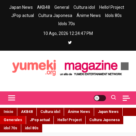
Skip
Japan News
AKB48
General
Cultura idol
Hello! Project
to
JPop actual
Cultura Japonesa
Ánime News
Idols 80s
content
Idols 70s
10 Ago, 2026
12:24:48 PM
Yumeki Magazine
Jpop y musica idol – Tu portal de jpop, movimiento idol y cultura
japonesa en español
Inicio
AKB48
Cultura idol
Ánime News
Japan News
Generales
JPop actual
Hello! Project
Cultura Japonesa
idol 70s
idol 80s