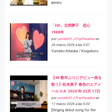
ijiwaru
「HD」北岡夢子 恋心
1988年
por
yumeki05 J-PopParadise
en
26 marzo 2026 a las 3:57
Yumeko Kitaoka / Koigokoro
【4K 数年ぶりにデビュー曲を
歌う】松本典子 春色のエアメ
ール O.A. 2024 年 02月 17日
por
yumeki05 J-PopParadise
en
11 marzo 2026 a las 5:33
[Singing debut song for the