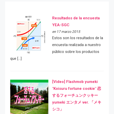
Resultados de la encuesta
YEA-SGC
en 17 marzo 2015
Estos son los resultados de la
encuesta realizada a nuestro
público sobre los productos
que […]
[Video] Flashmob yumeki
"Koisuru fortune cookie" 恋
するフォーチュンクッキー
yumeki エンタメ ver. 「メキ
シコ」