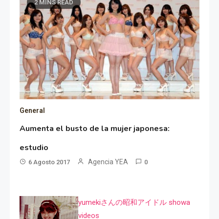
2 MINS READ
General
Aumenta el busto de la mujer japonesa:
estudio
Agencia YEA
6 Agosto 2017
0
yumekiさんの昭和アイドル showa
videos