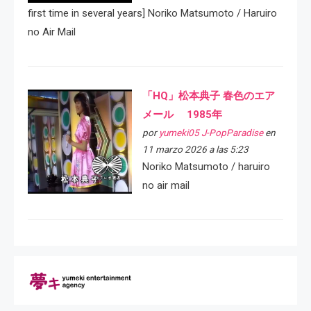
first time in several years] Noriko Matsumoto / Haruiro
no Air Mail
「HQ」松本典子 春色のエア
メール 1985年
por
yumeki05 J-PopParadise
en
11 marzo 2026 a las 5:23
Noriko Matsumoto / haruiro
no air mail