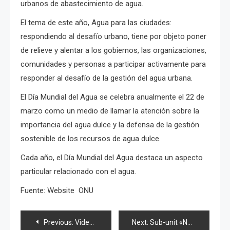
urbanos de abastecimiento de agua.
El tema de este año, Agua para las ciudades:
respondiendo al desafío urbano, tiene por objeto poner
de relieve y alentar a los gobiernos, las organizaciones,
comunidades y personas a participar activamente para
responder al desafío de la gestión del agua urbana.
El Día Mundial del Agua se celebra anualmente el 22 de
marzo como un medio de llamar la atención sobre la
importancia del agua dulce y la defensa de la gestión
sostenible de los recursos de agua dulce.
Cada año, el Día Mundial del Agua destaca un aspecto
particular relacionado con el agua.
Fuente: Website ONU
Navegación
Previous:
Video explica a niñ@s crisis nuclear en Fukushima
Next:
Sub-unit «Not Yet» de AKB48, primer lugar en ventas