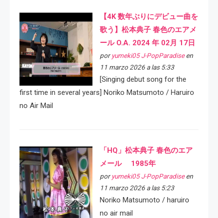
【4K 数年ぶりにデビュー曲を
歌う】松本典子 春色のエアメ
ール O.A. 2024 年 02月 17日
por
yumeki05 J-PopParadise
en
11 marzo 2026 a las 5:33
[Singing debut song for the
first time in several years] Noriko Matsumoto / Haruiro
no Air Mail
「HQ」松本典子 春色のエア
メール 1985年
por
yumeki05 J-PopParadise
en
11 marzo 2026 a las 5:23
Noriko Matsumoto / haruiro
no air mail