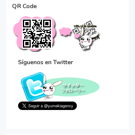
QR Code
Síguenos en Twitter