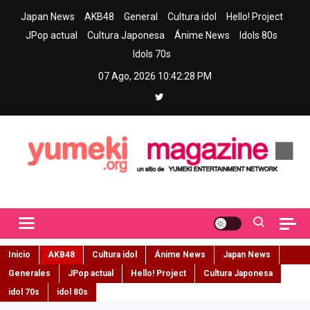
Skip
Japan News
AKB48
General
Cultura idol
Hello! Project
to
JPop actual
Cultura Japonesa
Ánime News
Idols 80s
content
Idols 70s
07 Ago, 2026
10:42:30 PM
Yumeki Magazine
Jpop y musica idol – Tu portal de jpop, movimiento idol y cultura
japonesa en español
Inicio
AKB48
Cultura idol
Ánime News
Japan News
Generales
JPop actual
Hello! Project
Cultura Japonesa
idol 70s
idol 80s