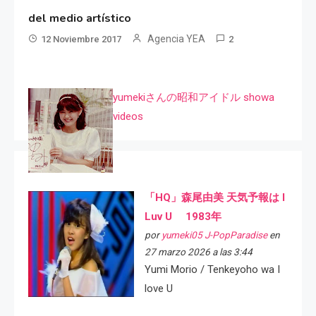
del medio artístico
Agencia YEA
12 Noviembre 2017
2
yumekiさんの昭和アイドル showa
videos
「HQ」森尾由美 天気予報は I
Luv U 1983年
por
yumeki05 J-PopParadise
en
27 marzo 2026 a las 3:44
Yumi Morio / Tenkeyoho wa I
love U