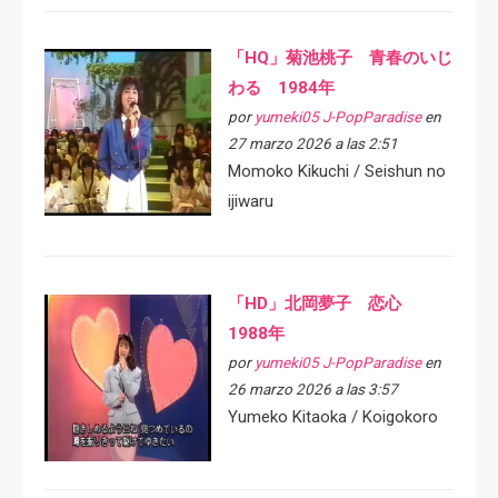
「HQ」菊池桃子 青春のいじ
わる 1984年
por
yumeki05 J-PopParadise
en
27 marzo 2026 a las 2:51
Momoko Kikuchi / Seishun no
ijiwaru
「HD」北岡夢子 恋心
1988年
por
yumeki05 J-PopParadise
en
26 marzo 2026 a las 3:57
Yumeko Kitaoka / Koigokoro