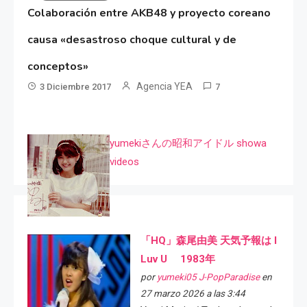
Colaboración entre AKB48 y proyecto coreano
causa «desastroso choque cultural y de
conceptos»
Agencia YEA
3 Diciembre 2017
7
yumekiさんの昭和アイドル showa
videos
「HQ」森尾由美 天気予報は I
Luv U 1983年
por
yumeki05 J-PopParadise
en
27 marzo 2026 a las 3:44