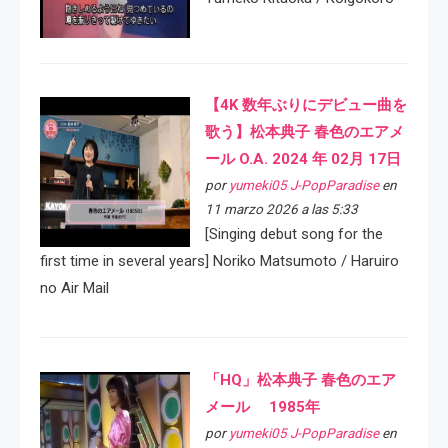
【4K 数年ぶりにデビュー曲を
歌う】松本典子 春色のエアメ
ール O.A. 2024 年 02月 17日
por
yumeki05 J-PopParadise
en
11 marzo 2026 a las 5:33
[Singing debut song for the
first time in several years] Noriko Matsumoto / Haruiro
no Air Mail
「HQ」松本典子 春色のエア
メール 1985年
por
yumeki05 J-PopParadise
en