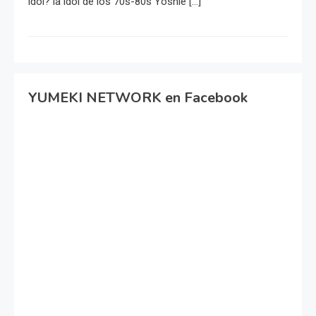
idol? la idol de los 70s-80s Yoshie […]
YUMEKI NETWORK en Facebook