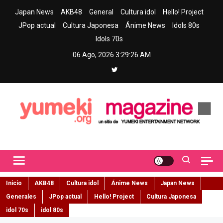
Skip
Japan News
AKB48
General
Cultura idol
Hello! Project
to
JPop actual
Cultura Japonesa
Ánime News
Idols 80s
content
Idols 70s
06 Ago, 2026
3:29:27 AM
Yumeki Magazine
Jpop y musica idol – Tu portal de jpop, movimiento idol y cultura
japonesa en español
Inicio
AKB48
Cultura idol
Ánime News
Japan News
Generales
JPop actual
Hello! Project
Cultura Japonesa
idol 70s
idol 80s