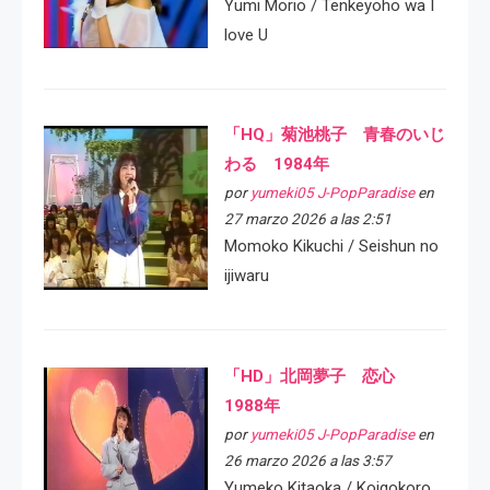
Yumi Morio / Tenkeyoho wa I
love U
「HQ」菊池桃子 青春のいじ
わる 1984年
por
yumeki05 J-PopParadise
en
27 marzo 2026 a las 2:51
Momoko Kikuchi / Seishun no
ijiwaru
「HD」北岡夢子 恋心
1988年
por
yumeki05 J-PopParadise
en
26 marzo 2026 a las 3:57
Yumeko Kitaoka / Koigokoro