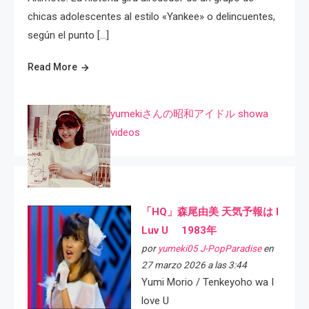
chicas adolescentes al estilo «Yankee» o delincuentes,
según el punto […]
Read More
yumekiさんの昭和アイドル showa
videos
「HQ」森尾由美 天気予報は I
Luv U 1983年
por
yumeki05 J-PopParadise
en
27 marzo 2026 a las 3:44
Yumi Morio / Tenkeyoho wa I
love U