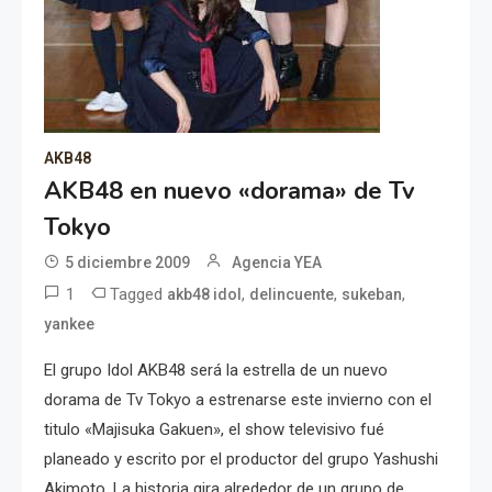
AKB48
AKB48 en nuevo «dorama» de Tv
Tokyo
5 diciembre 2009
Agencia YEA
1
Tagged
,
,
,
akb48 idol
delincuente
sukeban
yankee
El grupo Idol AKB48 será la estrella de un nuevo
dorama de Tv Tokyo a estrenarse este invierno con el
titulo «Majisuka Gakuen», el show televisivo fué
planeado y escrito por el productor del grupo Yashushi
Akimoto. La historia gira alrededor de un grupo de