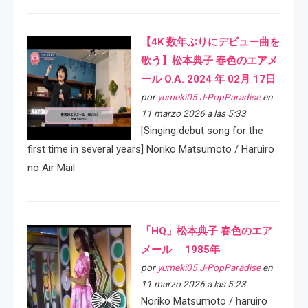
【4K 数年ぶりにデビュー曲を
歌う】松本典子 春色のエアメ
ール O.A. 2024 年 02月 17日
por
yumeki05 J-PopParadise
en
11 marzo 2026 a las 5:33
[Singing debut song for the
first time in several years] Noriko Matsumoto / Haruiro
no Air Mail
「HQ」松本典子 春色のエア
メール 1985年
por
yumeki05 J-PopParadise
en
11 marzo 2026 a las 5:23
Noriko Matsumoto / haruiro