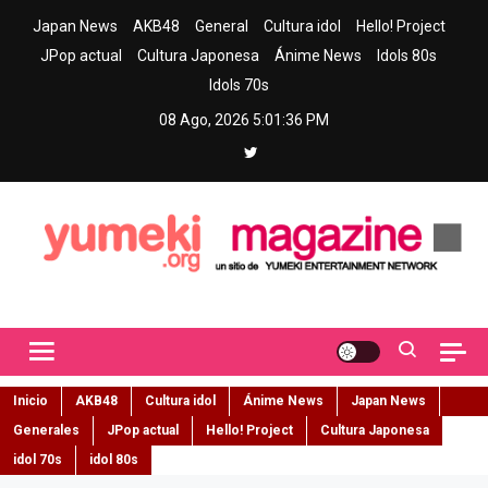
Skip
Japan News
AKB48
General
Cultura idol
Hello! Project
to
JPop actual
Cultura Japonesa
Ánime News
Idols 80s
content
Idols 70s
08 Ago, 2026
5:01:37 PM
Yumeki Magazine
Jpop y musica idol – Tu portal de jpop, movimiento idol y cultura
japonesa en español
Inicio
AKB48
Cultura idol
Ánime News
Japan News
Generales
JPop actual
Hello! Project
Cultura Japonesa
idol 70s
idol 80s