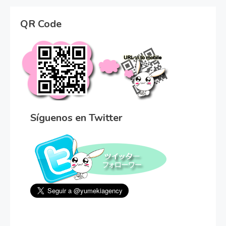
QR Code
Síguenos en Twitter