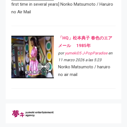
first time in several years] Noriko Matsumoto / Haruiro
no Air Mail
「HQ」松本典子 春色のエア
メール 1985年
por
yumeki05 J-PopParadise
en
11 marzo 2026 a las 5:23
Noriko Matsumoto / haruiro
no air mail