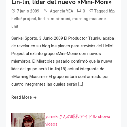
Lin-lin, líder del nuevo «Mini-Moni»
0
Tagged
,
7 junio 2009
Agencia YEA
h!p
,
,
,
,
hello! project
lin-lin
mini-moni
morning musume
unit
Sankei Sports. 3 Junio 2009 El Productor Tsunku acaba
de revelar en su blog los planes para «revivir» del Hello!
Project al extinto grupo «Mini-Moni» con nuevos
miembros. El Miercoles pasado confirmó que la nueva
lider del grupo será Lin-lin(18) actual integrante de
«Morning Musume» El grupo estará conformado por
cuatro integrantes las cuales serán […]
Read More
yumekiさんの昭和アイドル showa
videos