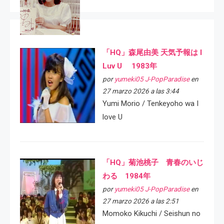
「HQ」森尾由美 天気予報は I
Luv U 1983年
por
yumeki05 J-PopParadise
en
27 marzo 2026 a las 3:44
Yumi Morio / Tenkeyoho wa I
love U
「HQ」菊池桃子 青春のいじ
わる 1984年
por
yumeki05 J-PopParadise
en
27 marzo 2026 a las 2:51
Momoko Kikuchi / Seishun no