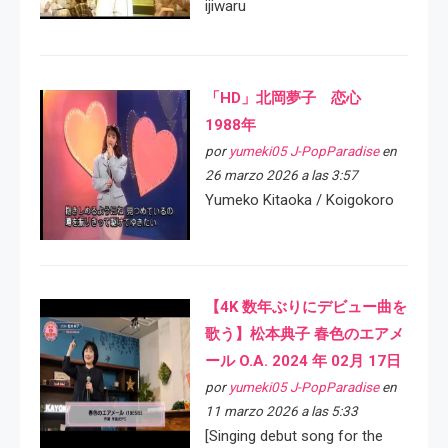
ijiwaru
「HD」北岡夢子 恋心
1988年
por
yumeki05 J-PopParadise
en
26 marzo 2026 a las 3:57
Yumeko Kitaoka / Koigokoro
【4K 数年ぶりにデビュー曲を
歌う】松本典子 春色のエアメ
ール O.A. 2024 年 02月 17日
por
yumeki05 J-PopParadise
en
11 marzo 2026 a las 5:33
[Singing debut song for the