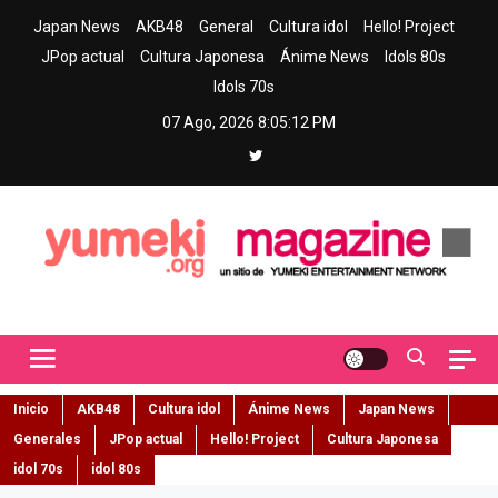
Skip
Japan News
AKB48
General
Cultura idol
Hello! Project
to
JPop actual
Cultura Japonesa
Ánime News
Idols 80s
content
Idols 70s
07 Ago, 2026
8:05:13 PM
Yumeki Magazine
Jpop y musica idol – Tu portal de jpop, movimiento idol y cultura
japonesa en español
Inicio
AKB48
Cultura idol
Ánime News
Japan News
Generales
JPop actual
Hello! Project
Cultura Japonesa
idol 70s
idol 80s