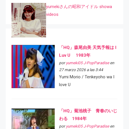
yumekiさんの昭和アイドル showa
videos
「HQ」森尾由美 天気予報は I
Luv U 1983年
por
yumeki05 J-PopParadise
en
27 marzo 2026 a las 3:44
Yumi Morio / Tenkeyoho wa I
love U
「HQ」菊池桃子 青春のいじ
わる 1984年
por
yumeki05 J-PopParadise
en