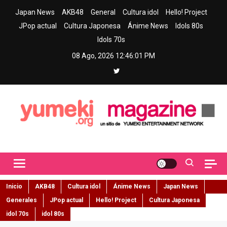
Skip
Japan News
AKB48
General
Cultura idol
Hello! Project
to
JPop actual
Cultura Japonesa
Ánime News
Idols 80s
content
Idols 70s
08 Ago, 2026
12:46:02 PM
Yumeki Magazine
Jpop y musica idol – Tu portal de jpop, movimiento idol y cultura
japonesa en español
Inicio
AKB48
Cultura idol
Ánime News
Japan News
Generales
JPop actual
Hello! Project
Cultura Japonesa
idol 70s
idol 80s