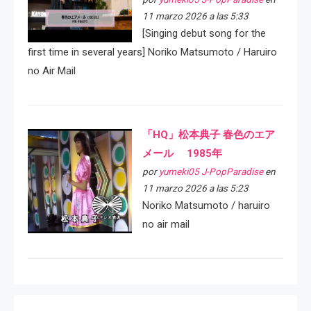
11 marzo 2026 a las 5:33
[Singing debut song for the
first time in several years] Noriko Matsumoto / Haruiro
no Air Mail
「HQ」松本典子 春色のエア
メール 1985年
por
yumeki05 J-PopParadise
en
11 marzo 2026 a las 5:23
Noriko Matsumoto / haruiro
no air mail