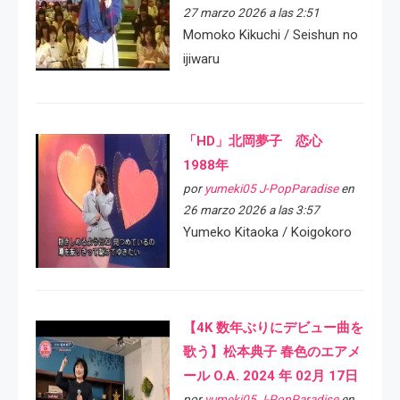
27 marzo 2026 a las 2:51
Momoko Kikuchi / Seishun no
ijiwaru
「HD」北岡夢子 恋心
1988年
por
yumeki05 J-PopParadise
en
26 marzo 2026 a las 3:57
Yumeko Kitaoka / Koigokoro
【4K 数年ぶりにデビュー曲を
歌う】松本典子 春色のエアメ
ール O.A. 2024 年 02月 17日
por
yumeki05 J-PopParadise
en