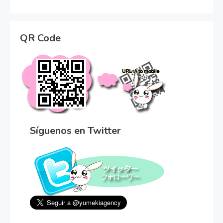
QR Code
Síguenos en Twitter