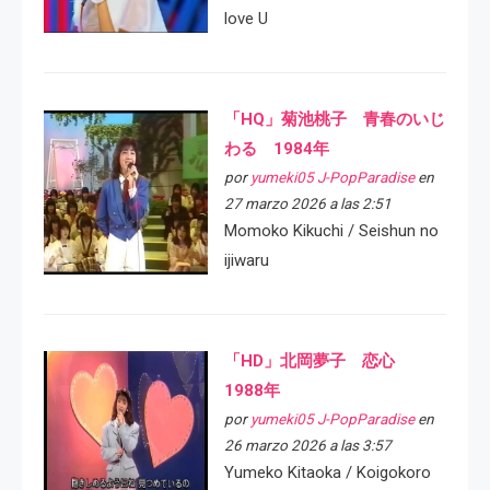
love U
「HQ」菊池桃子 青春のいじ
わる 1984年
por
yumeki05 J-PopParadise
en
27 marzo 2026 a las 2:51
Momoko Kikuchi / Seishun no
ijiwaru
「HD」北岡夢子 恋心
1988年
por
yumeki05 J-PopParadise
en
26 marzo 2026 a las 3:57
Yumeko Kitaoka / Koigokoro