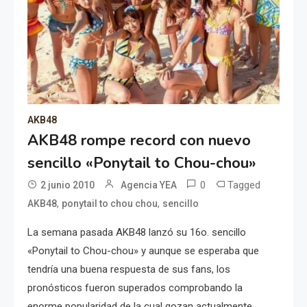
AKB48
AKB48 rompe record con nuevo
sencillo «Ponytail to Chou-chou»
0
Tagged
2 junio 2010
Agencia YEA
,
,
AKB48
ponytail to chou chou
sencillo
La semana pasada AKB48 lanzó su 16o. sencillo
«Ponytail to Chou-chou» y aunque se esperaba que
tendría una buena respuesta de sus fans, los
pronósticos fueron superados comprobando la
enorme popularidad de la cual gozan actualmente