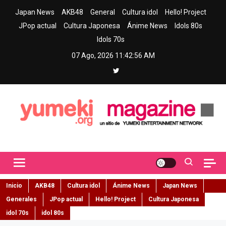
Skip
Japan News
AKB48
General
Cultura idol
Hello! Project
to
JPop actual
Cultura Japonesa
Ánime News
Idols 80s
content
Idols 70s
07 Ago, 2026
11:42:57 AM
Yumeki Magazine
Jpop y musica idol – Tu portal de jpop, movimiento idol y cultura
japonesa en español
Inicio
AKB48
Cultura idol
Ánime News
Japan News
Generales
JPop actual
Hello! Project
Cultura Japonesa
idol 70s
idol 80s