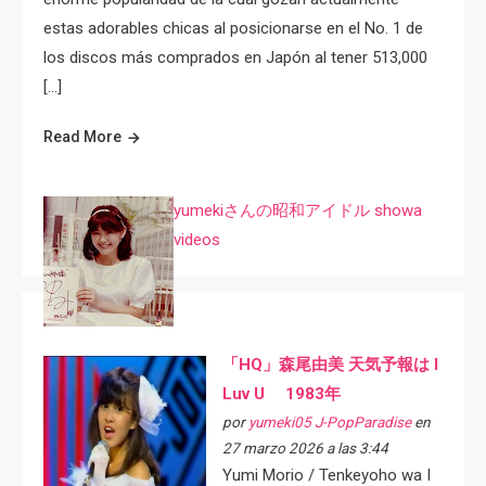
estas adorables chicas al posicionarse en el No. 1 de
los discos más comprados en Japón al tener 513,000
[…]
Read More
yumekiさんの昭和アイドル showa
videos
「HQ」森尾由美 天気予報は I
Luv U 1983年
por
yumeki05 J-PopParadise
en
27 marzo 2026 a las 3:44
Yumi Morio / Tenkeyoho wa I