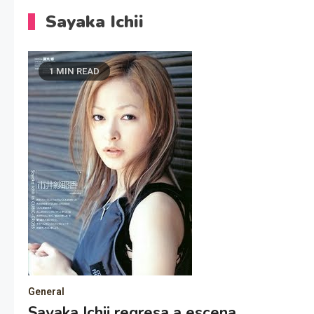
Sayaka Ichii
1 MIN READ
General
Sayaka Ichii regresa a escena