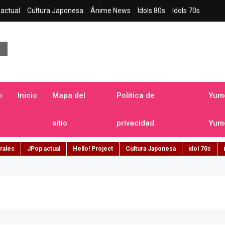
actual
Cultura Japonesa
Ánime News
Idols 80s
Idols 70s
a japonesa en español
o
Inicio
Mapa del
Politica de
Yume
sitio
privacidad
Yume
rales
JPop actual
Hello! Project
Cultura Japonesa
idol 70s