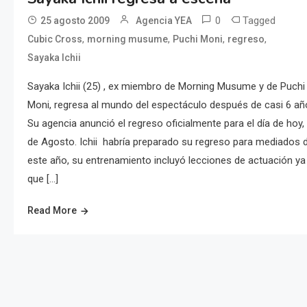
0
Tagged
25 agosto 2009
Agencia YEA
,
,
,
,
Cubic Cross
morning musume
Puchi Moni
regreso
Sayaka Ichii
Sayaka Ichii (25) , ex miembro de Morning Musume y de Puchi
Moni, regresa al mundo del espectáculo después de casi 6 añ
Su agencia anunció el regreso oficialmente para el día de hoy,
de Agosto. Ichii habría preparado su regreso para mediados 
este año, su entrenamiento incluyó lecciones de actuación ya
que […]
Read More