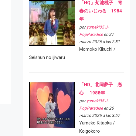
「HQ」菊池桃子 青
春のいじわる 1984
年
por
yumeki05 J-
PopParadise
en 27
marzo 2026 a las 2:51
Momoko Kikuchi /
Seishun no ijiwaru
「HD」北岡夢子 恋
心 1988年
por
yumeki05 J-
PopParadise
en 26
marzo 2026 a las 3:57
Yumeko Kitaoka /
Koigokoro