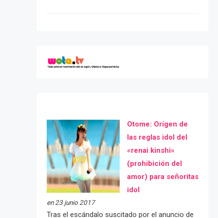
Otome: Orígen de
las reglas idol del
«renai kinshi»
(prohibición del
amor) para señoritas
idol
en 23 junio 2017
Tras el escándalo suscitado por el anuncio de