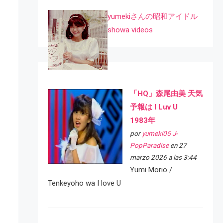
yumekiさんの昭和アイドル
showa videos
「HQ」森尾由美 天気
予報は I Luv U
1983年
por
yumeki05 J-
PopParadise
en 27
marzo 2026 a las 3:44
Yumi Morio /
Tenkeyoho wa I love U