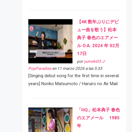
【4K 数年ぶりにデビ
ュー曲を歌う】松本
典子 春色のエアメー
ル O.A. 2024 年 02月
17日
por
yumeki05 J-
PopParadise
en 11 marzo 2026 a las 5:33
[Singing debut song for the first time in several
years] Noriko Matsumoto / Haruiro no Air Mail
「HQ」松本典子 春色
のエアメール 1985
年