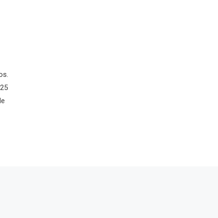
os.
 25
de