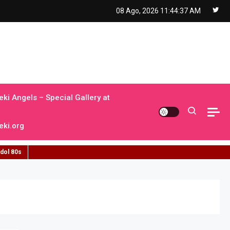
08 Ago, 2026
11:44:38 AM
ki Angels – Special Gallery at
ki.org
idol 80s