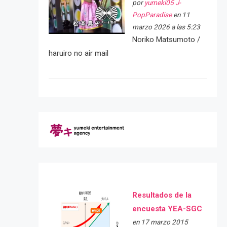
por
yumeki05 J-
PopParadise
en 11
marzo 2026 a las 5:23
Noriko Matsumoto /
haruiro no air mail
Resultados de la
encuesta YEA-SGC
en 17 marzo 2015