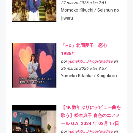
27 marzo 2026 a las 2:51
Momoko Kikuchi / Seishun no
ijiwaru
「HD」北岡夢子 恋心
1988年
por
yumeki05 J-PopParadise
en
26 marzo 2026 a las 3:57
Yumeko Kitaoka / Koigokoro
【4K 数年ぶりにデビュー曲を
歌う】松本典子 春色のエアメ
ール O.A. 2024 年 02月 17日
por
yumeki05 J-PopParadise
en