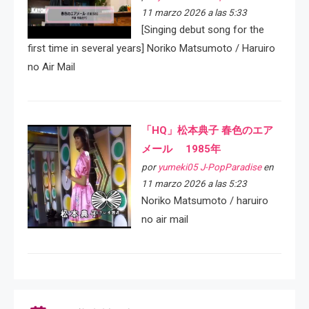
11 marzo 2026 a las 5:33
[Singing debut song for the
first time in several years] Noriko Matsumoto / Haruiro
no Air Mail
「HQ」松本典子 春色のエア
メール 1985年
por
yumeki05 J-PopParadise
en
11 marzo 2026 a las 5:23
Noriko Matsumoto / haruiro
no air mail