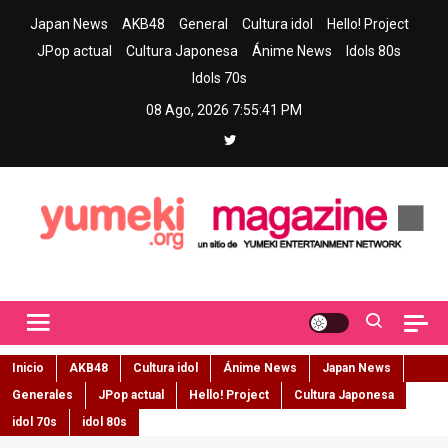
Skip
Japan News
AKB48
General
Cultura idol
Hello! Project
to
JPop actual
Cultura Japonesa
Ánime News
Idols 80s
content
Idols 70s
08 Ago, 2026
7:55:42 PM
Yumeki Magazine
Jpop y musica idol – Tu portal de jpop, movimiento idol y cultura
japonesa en español
Inicio
AKB48
Cultura idol
Ánime News
Japan News
Generales
JPop actual
Hello! Project
Cultura Japonesa
idol 70s
idol 80s