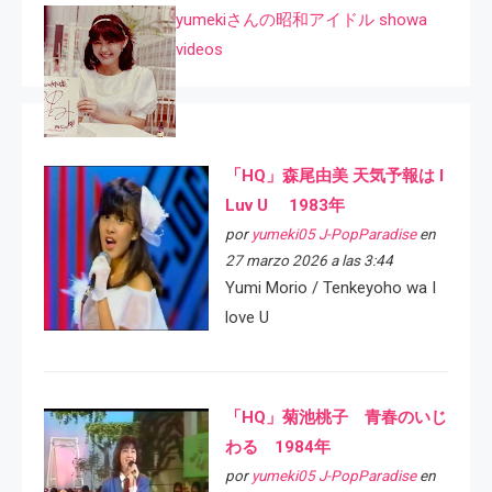
yumekiさんの昭和アイドル showa
videos
「HQ」森尾由美 天気予報は I
Luv U 1983年
por
yumeki05 J-PopParadise
en
27 marzo 2026 a las 3:44
Yumi Morio / Tenkeyoho wa I
love U
「HQ」菊池桃子 青春のいじ
わる 1984年
por
yumeki05 J-PopParadise
en