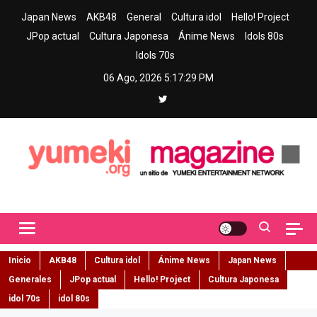
Skip
Japan News
AKB48
General
Cultura idol
Hello! Project
to
JPop actual
Cultura Japonesa
Ánime News
Idols 80s
content
Idols 70s
06 Ago, 2026
5:17:30 PM
Yumeki Magazine
Jpop y musica idol – Tu portal de jpop, movimiento idol y cultura
japonesa en español
Inicio
AKB48
Cultura idol
Ánime News
Japan News
Generales
JPop actual
Hello! Project
Cultura Japonesa
idol 70s
idol 80s