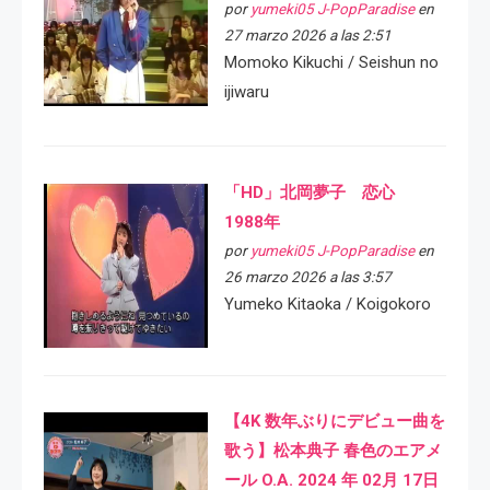
por
yumeki05 J-PopParadise
en
27 marzo 2026 a las 2:51
Momoko Kikuchi / Seishun no
ijiwaru
「HD」北岡夢子 恋心
1988年
por
yumeki05 J-PopParadise
en
26 marzo 2026 a las 3:57
Yumeko Kitaoka / Koigokoro
【4K 数年ぶりにデビュー曲を
歌う】松本典子 春色のエアメ
ール O.A. 2024 年 02月 17日