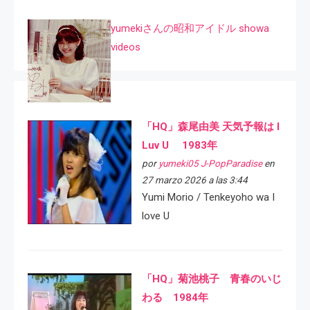
yumekiさんの昭和アイドル showa
videos
「HQ」森尾由美 天気予報は I
Luv U 1983年
por
yumeki05 J-PopParadise
en
27 marzo 2026 a las 3:44
Yumi Morio / Tenkeyoho wa I
love U
「HQ」菊池桃子 青春のいじ
わる 1984年