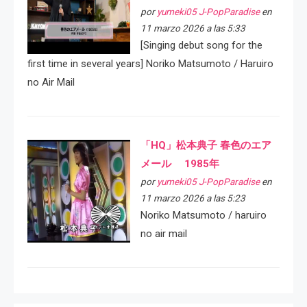
por
yumeki05 J-PopParadise
en
11 marzo 2026 a las 5:33
[Singing debut song for the
first time in several years] Noriko Matsumoto / Haruiro
no Air Mail
「HQ」松本典子 春色のエア
メール 1985年
por
yumeki05 J-PopParadise
en
11 marzo 2026 a las 5:23
Noriko Matsumoto / haruiro
no air mail