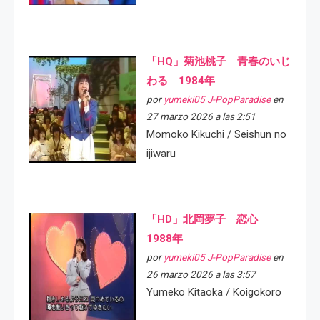
「HQ」菊池桃子 青春のいじ
わる 1984年
por
yumeki05 J-PopParadise
en
27 marzo 2026 a las 2:51
Momoko Kikuchi / Seishun no
ijiwaru
「HD」北岡夢子 恋心
1988年
por
yumeki05 J-PopParadise
en
26 marzo 2026 a las 3:57
Yumeko Kitaoka / Koigokoro