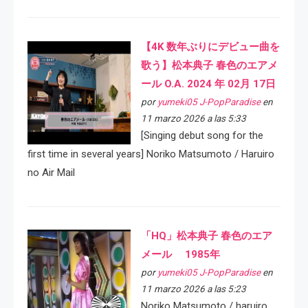
【4K 数年ぶりにデビュー曲を
歌う】松本典子 春色のエアメ
ール O.A. 2024 年 02月 17日
por
yumeki05 J-PopParadise
en
11 marzo 2026 a las 5:33
[Singing debut song for the
first time in several years] Noriko Matsumoto / Haruiro
no Air Mail
「HQ」松本典子 春色のエア
メール 1985年
por
yumeki05 J-PopParadise
en
11 marzo 2026 a las 5:23
Noriko Matsumoto / haruiro