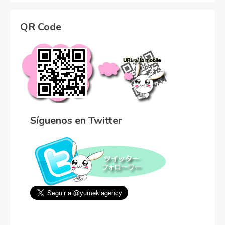
QR Code
Síguenos en Twitter