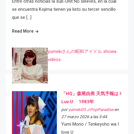
Entre otras noticias la sub-Unit No sleeves, en la cual
se encuentra Kojima tienen ya listo su tercer sencillo
que se […]
Read More
yumekiさんの昭和アイドル showa
videos
「HQ」森尾由美 天気予報は I
Luv U 1983年
por
yumeki05 J-PopParadise
en
27 marzo 2026 a las 3:44
Yumi Morio / Tenkeyoho wa I
love U