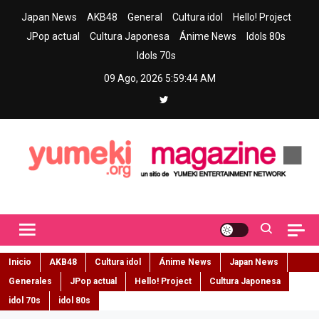
Skip
Japan News
AKB48
General
Cultura idol
Hello! Project
to
JPop actual
Cultura Japonesa
Ánime News
Idols 80s
content
Idols 70s
09 Ago, 2026
5:59:45 AM
Yumeki Magazine
Jpop y musica idol – Tu portal de jpop, movimiento idol y cultura
japonesa en español
Inicio
AKB48
Cultura idol
Ánime News
Japan News
Generales
JPop actual
Hello! Project
Cultura Japonesa
idol 70s
idol 80s