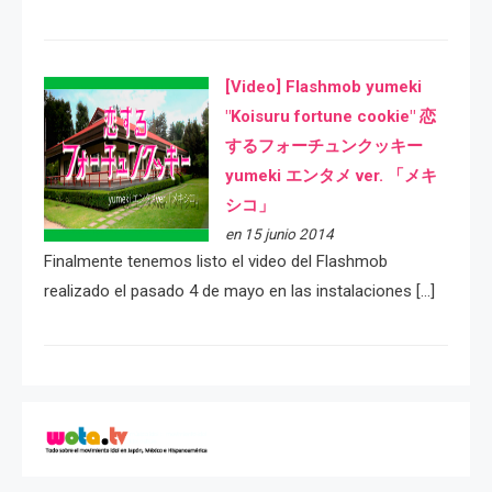
[Video] Flashmob yumeki
"Koisuru fortune cookie" 恋
するフォーチュンクッキー
yumeki エンタメ ver. 「メキ
シコ」
en 15 junio 2014
Finalmente tenemos listo el video del Flashmob
realizado el pasado 4 de mayo en las instalaciones […]