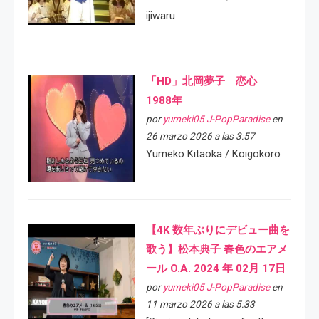
ijiwaru
「HD」北岡夢子 恋心
1988年
por
yumeki05 J-PopParadise
en
26 marzo 2026 a las 3:57
Yumeko Kitaoka / Koigokoro
【4K 数年ぶりにデビュー曲を
歌う】松本典子 春色のエアメ
ール O.A. 2024 年 02月 17日
por
yumeki05 J-PopParadise
en
11 marzo 2026 a las 5:33