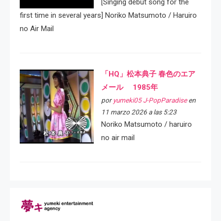
[Singing debut song for the
first time in several years] Noriko Matsumoto / Haruiro
no Air Mail
「HQ」松本典子 春色のエア
メール 1985年
por
yumeki05 J-PopParadise
en
11 marzo 2026 a las 5:23
Noriko Matsumoto / haruiro
no air mail