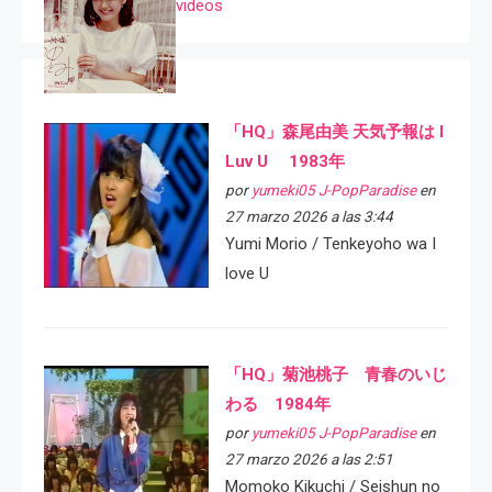
videos
「HQ」森尾由美 天気予報は I
Luv U 1983年
por
yumeki05 J-PopParadise
en
27 marzo 2026 a las 3:44
Yumi Morio / Tenkeyoho wa I
love U
「HQ」菊池桃子 青春のいじ
わる 1984年
por
yumeki05 J-PopParadise
en
27 marzo 2026 a las 2:51
Momoko Kikuchi / Seishun no