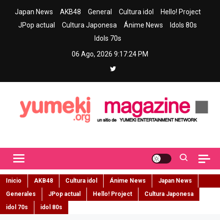
Skip
Japan News
AKB48
General
Cultura idol
Hello! Project
to
JPop actual
Cultura Japonesa
Ánime News
Idols 80s
content
Idols 70s
06 Ago, 2026
9:17:25 PM
Yumeki Magazine
Jpop y musica idol – Tu portal de jpop, movimiento idol y cultura
japonesa en español
Inicio
AKB48
Cultura idol
Ánime News
Japan News
Generales
JPop actual
Hello! Project
Cultura Japonesa
idol 70s
idol 80s