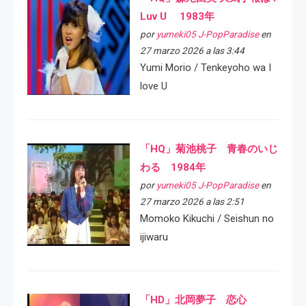
Luv U 1983年
por
yumeki05 J-PopParadise
en
27 marzo 2026 a las 3:44
Yumi Morio / Tenkeyoho wa I
love U
「HQ」菊池桃子 青春のいじ
わる 1984年
por
yumeki05 J-PopParadise
en
27 marzo 2026 a las 2:51
Momoko Kikuchi / Seishun no
ijiwaru
「HD」北岡夢子 恋心