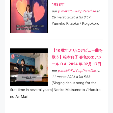
1988年
por
yumeki05 J-PopParadise
en
26 marzo 2026 a las 3:57
Yumeko Kitaoka / Koigokoro
【4K 数年ぶりにデビュー曲を
歌う】松本典子 春色のエアメ
ール O.A. 2024 年 02月 17日
por
yumeki05 J-PopParadise
en
11 marzo 2026 a las 5:33
[Singing debut song for the
first time in several years] Noriko Matsumoto / Haruiro
no Air Mail