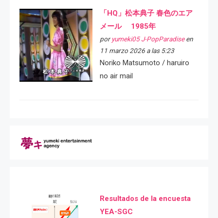
「HQ」松本典子 春色のエア
メール 1985年
por
yumeki05 J-PopParadise
en
11 marzo 2026 a las 5:23
Noriko Matsumoto / haruiro
no air mail
Resultados de la encuesta
YEA-SGC