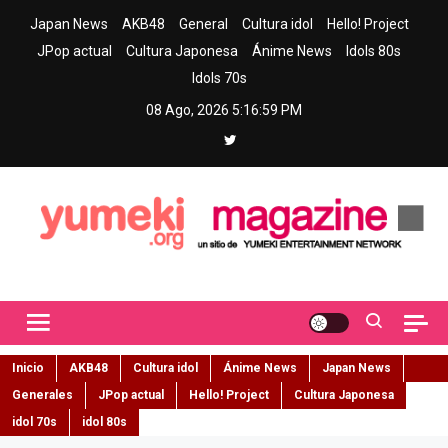
Skip
Japan News
AKB48
General
Cultura idol
Hello! Project
to
JPop actual
Cultura Japonesa
Ánime News
Idols 80s
content
Idols 70s
08 Ago, 2026
5:17:00 PM
Yumeki Magazine
Jpop y musica idol – Tu portal de jpop, movimiento idol y cultura
japonesa en español
Inicio
AKB48
Cultura idol
Ánime News
Japan News
Generales
JPop actual
Hello! Project
Cultura Japonesa
idol 70s
idol 80s