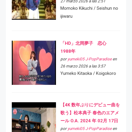
27 marzo 2026 a las 2:51
Momoko Kikuchi / Seishun no
ijiwaru
「HD」北岡夢子 恋心
1988年
por
yumeki05 J-PopParadise
en
26 marzo 2026 a las 3:57
Yumeko Kitaoka / Koigokoro
【4K 数年ぶりにデビュー曲を
歌う】松本典子 春色のエアメ
ール O.A. 2024 年 02月 17日
por
yumeki05 J-PopParadise
en