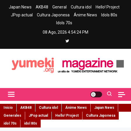
Skip
Japan News
AKB48
General
Cultura idol
Hello! Project
to
JPop actual
Cultura Japonesa
Ánime News
Idols 80s
content
Idols 70s
08 Ago, 2026
4:54:25 PM
Yumeki Magazine
Jpop y musica idol – Tu portal de jpop, movimiento idol y cultura
japonesa en español
Inicio
AKB48
Cultura idol
Ánime News
Japan News
Generales
JPop actual
Hello! Project
Cultura Japonesa
idol 70s
idol 80s