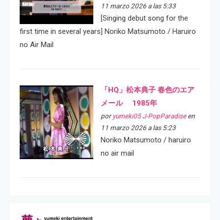
11 marzo 2026 a las 5:33
[Singing debut song for the
first time in several years] Noriko Matsumoto / Haruiro
no Air Mail
「HQ」松本典子 春色のエア
メール 1985年
por
yumeki05 J-PopParadise
en
11 marzo 2026 a las 5:23
Noriko Matsumoto / haruiro
no air mail