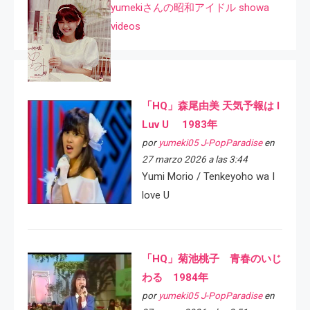
yumekiさんの昭和アイドル showa
videos
「HQ」森尾由美 天気予報は I
Luv U 1983年
por
yumeki05 J-PopParadise
en
27 marzo 2026 a las 3:44
Yumi Morio / Tenkeyoho wa I
love U
「HQ」菊池桃子 青春のいじ
わる 1984年
por
yumeki05 J-PopParadise
en