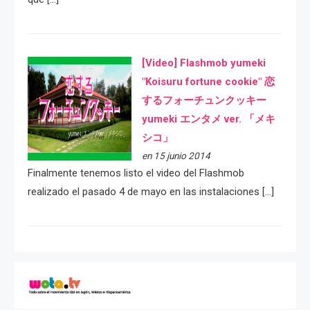
[Video] Flashmob yumeki
"Koisuru fortune cookie" 恋
するフォーチュンクッキー
yumeki エンタメ ver. 「メキ
シコ」
en 15 junio 2014
Finalmente tenemos listo el video del Flashmob
realizado el pasado 4 de mayo en las instalaciones […]