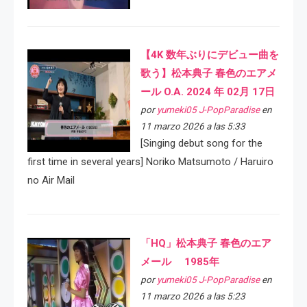
【4K 数年ぶりにデビュー曲を
歌う】松本典子 春色のエアメ
ール O.A. 2024 年 02月 17日
por
yumeki05 J-PopParadise
en
11 marzo 2026 a las 5:33
[Singing debut song for the
first time in several years] Noriko Matsumoto / Haruiro
no Air Mail
「HQ」松本典子 春色のエア
メール 1985年
por
yumeki05 J-PopParadise
en
11 marzo 2026 a las 5:23