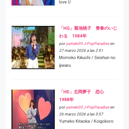
love U
「HQ」菊池桃子 青春のいじ
わる 1984年
por
yumeki05 J-PopParadise
en
27 marzo 2026 a las 2:51
Momoko Kikuchi / Seishun no
ijiwaru
「HD」北岡夢子 恋心
1988年
por
yumeki05 J-PopParadise
en
26 marzo 2026 a las 3:57
Yumeko Kitaoka / Koigokoro