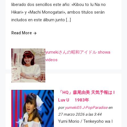
liberado dos sencillos este año: «Kibou to Iu Na no
Hikari» y «Machi Monogatari», ambos titulos serán
includos en este álbum junto […]
Read More
yumekiさんの昭和アイドル showa
videos
「HQ」森尾由美 天気予報は I
Luv U 1983年
por
yumeki05 J-PopParadise
en
27 marzo 2026 a las 3:44
Yumi Morio / Tenkeyoho wa I