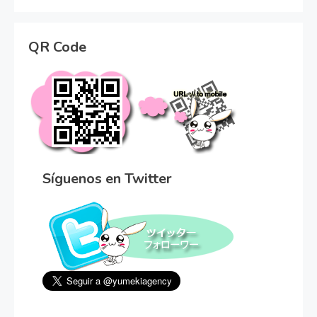
QR Code
Síguenos en Twitter