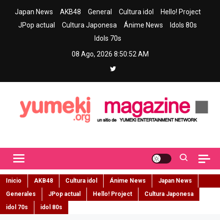
Skip
Japan News
AKB48
General
Cultura idol
Hello! Project
to
JPop actual
Cultura Japonesa
Ánime News
Idols 80s
content
Idols 70s
08 Ago, 2026
8:50:53 AM
Yumeki Magazine
Jpop y musica idol – Tu portal de jpop, movimiento idol y cultura
japonesa en español
Inicio
AKB48
Cultura idol
Ánime News
Japan News
Generales
JPop actual
Hello! Project
Cultura Japonesa
idol 70s
idol 80s