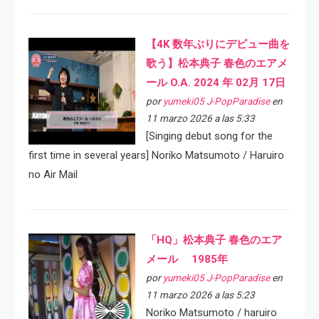
【4K 数年ぶりにデビュー曲を
歌う】松本典子 春色のエアメ
ール O.A. 2024 年 02月 17日
por
yumeki05 J-PopParadise
en
11 marzo 2026 a las 5:33
[Singing debut song for the
first time in several years] Noriko Matsumoto / Haruiro
no Air Mail
「HQ」松本典子 春色のエア
メール 1985年
por
yumeki05 J-PopParadise
en
11 marzo 2026 a las 5:23
Noriko Matsumoto / haruiro