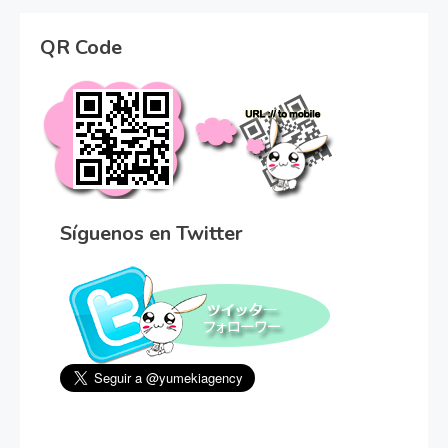
QR Code
Síguenos en Twitter