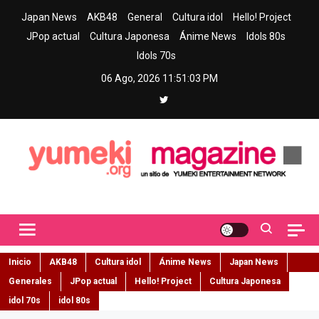
Skip
Japan News
AKB48
General
Cultura idol
Hello! Project
to
JPop actual
Cultura Japonesa
Ánime News
Idols 80s
content
Idols 70s
06 Ago, 2026
11:51:04 PM
Yumeki Magazine
Jpop y musica idol – Tu portal de jpop, movimiento idol y cultura
japonesa en español
Inicio
AKB48
Cultura idol
Ánime News
Japan News
Generales
JPop actual
Hello! Project
Cultura Japonesa
idol 70s
idol 80s