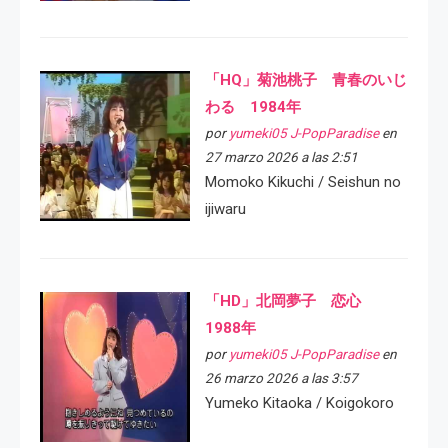
「HQ」菊池桃子 青春のいじ
わる 1984年
por
yumeki05 J-PopParadise
en
27 marzo 2026 a las 2:51
Momoko Kikuchi / Seishun no
ijiwaru
「HD」北岡夢子 恋心
1988年
por
yumeki05 J-PopParadise
en
26 marzo 2026 a las 3:57
Yumeko Kitaoka / Koigokoro