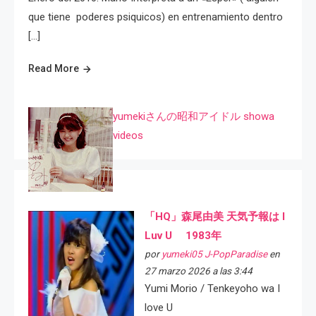
que tiene poderes psiquicos) en entrenamiento dentro
[…]
Read More
yumekiさんの昭和アイドル showa
videos
「HQ」森尾由美 天気予報は I
Luv U 1983年
por
yumeki05 J-PopParadise
en
27 marzo 2026 a las 3:44
Yumi Morio / Tenkeyoho wa I
love U