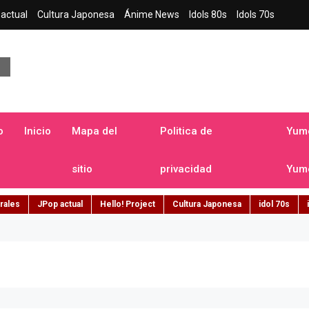
actual
Cultura Japonesa
Ánime News
Idols 80s
Idols 70s
a japonesa en español
o
Inicio
Mapa del
Politica de
Yume
sitio
privacidad
Yume
rales
JPop actual
Hello! Project
Cultura Japonesa
idol 70s