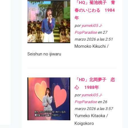
「HQ」菊池桃子 青
春のいじわる 1984
年
por
yumeki05 J-
PopParadise
en 27
marzo 2026 a las 2:51
Momoko Kikuchi /
Seishun no ijiwaru
「HD」北岡夢子 恋
心 1988年
por
yumeki05 J-
PopParadise
en 26
marzo 2026 a las 3:57
Yumeko Kitaoka /
Koigokoro