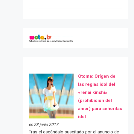
Otome: Orígen de
las reglas idol del
«renai kinshi»
(prohibición del
amor) para señoritas
idol
en 23 junio 2017
Tras el escándalo suscitado por el anuncio de