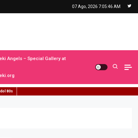
07 Ago, 2026
7:05:47 AM
ki Angels – Special Gallery at
ki.org
idol 80s