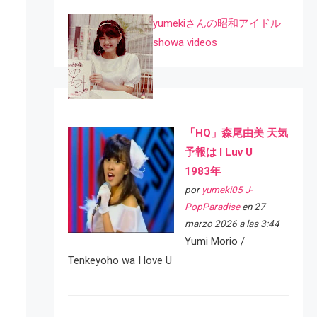
yumekiさんの昭和アイドル
showa videos
「HQ」森尾由美 天気
予報は I Luv U
1983年
por
yumeki05 J-
PopParadise
en 27
marzo 2026 a las 3:44
Yumi Morio /
Tenkeyoho wa I love U