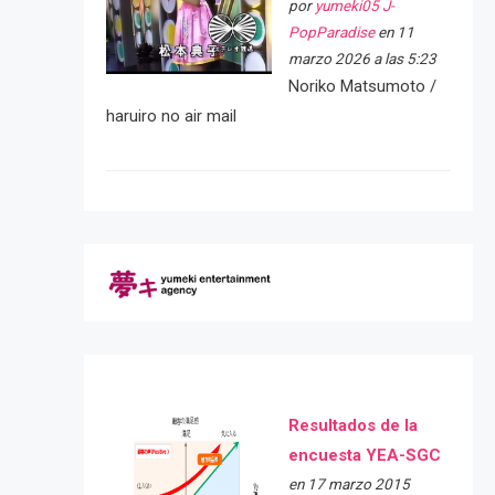
por
yumeki05 J-
PopParadise
en 11
marzo 2026 a las 5:23
Noriko Matsumoto /
haruiro no air mail
Resultados de la
encuesta YEA-SGC
en 17 marzo 2015