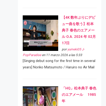
【4K 数年ぶりにデビ
ュー曲を歌う】松本
典子 春色のエアメー
ル O.A. 2024 年 02月
17日
por
yumeki05 J-
PopParadise
en 11 marzo 2026 a las 5:33
[Singing debut song for the first time in several
years] Noriko Matsumoto / Haruiro no Air Mail
「HQ」松本典子 春色
のエアメール 1985
年