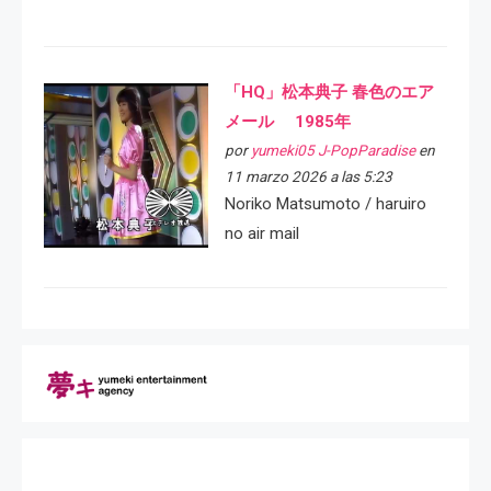
「HQ」松本典子 春色のエア
メール 1985年
por
yumeki05 J-PopParadise
en
11 marzo 2026 a las 5:23
Noriko Matsumoto / haruiro
no air mail