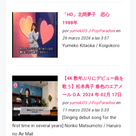
「HD」北岡夢子 恋心
1988年
por
yumeki05 J-PopParadise
en
26 marzo 2026 a las 3:57
Yumeko Kitaoka / Koigokoro
【4K 数年ぶりにデビュー曲を
歌う】松本典子 春色のエアメ
ール O.A. 2024 年 02月 17日
por
yumeki05 J-PopParadise
en
11 marzo 2026 a las 5:33
[Singing debut song for the
first time in several years] Noriko Matsumoto / Haruiro
no Air Mail