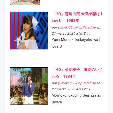
「HQ」森尾由美 天気予報は I
Luv U 1983年
por
yumeki05 J-PopParadise
en
27 marzo 2026 a las 3:44
Yumi Morio / Tenkeyoho wa I
love U
「HQ」菊池桃子 青春のいじ
わる 1984年
por
yumeki05 J-PopParadise
en
27 marzo 2026 a las 2:51
Momoko Kikuchi / Seishun no
ijiwaru