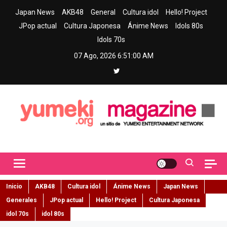
Skip
Japan News
AKB48
General
Cultura idol
Hello! Project
to
JPop actual
Cultura Japonesa
Ánime News
Idols 80s
content
Idols 70s
07 Ago, 2026
6:51:01 AM
Yumeki Magazine
Jpop y musica idol – Tu portal de jpop, movimiento idol y cultura
japonesa en español
Inicio
AKB48
Cultura idol
Ánime News
Japan News
Generales
JPop actual
Hello! Project
Cultura Japonesa
idol 70s
idol 80s