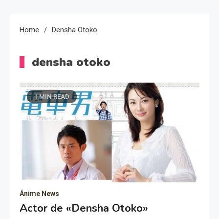
Home
Densha Otoko
densha otoko
1 MIN READ
Ánime News
Actor de «Densha Otoko»