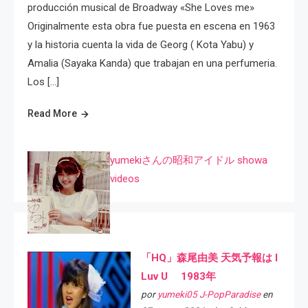
producción musical de Broadway «She Loves me»
Originalmente esta obra fue puesta en escena en 1963
y la historia cuenta la vida de Georg ( Kota Yabu) y
Amalia (Sayaka Kanda) que trabajan en una perfumeria.
Los […]
Read More
yumekiさんの昭和アイドル showa
videos
「HQ」森尾由美 天気予報は I
Luv U 1983年
por
yumeki05 J-PopParadise
en