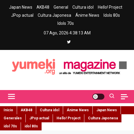
Skip
Japan News
AKB48
General
Cultura idol
Hello! Project
to
JPop actual
Cultura Japonesa
Ánime News
Idols 80s
content
Idols 70s
07 Ago, 2026
4:38:14 AM
Yumeki Magazine
Jpop y musica idol – Tu portal de jpop, movimiento idol y cultura
japonesa en español
Inicio
AKB48
Cultura idol
Ánime News
Japan News
Generales
JPop actual
Hello! Project
Cultura Japonesa
idol 70s
idol 80s