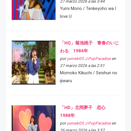
27 marzo 2026 a las 3:44
Yumi Morio / Tenkeyoho wa I
love U
「HQ」菊池桃子 青春のいじ
わる 1984年
por
yumeki05 J-PopParadise
en
27 marzo 2026 a las 2:51
Momoko Kikuchi / Seishun no
ijiwaru
「HD」北岡夢子 恋心
1988年
por
yumeki05 J-PopParadise
en
26 marzo 2026 a las 3:57