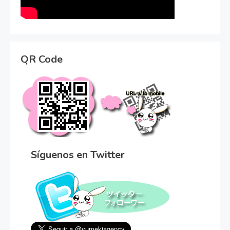
QR Code
Síguenos en Twitter