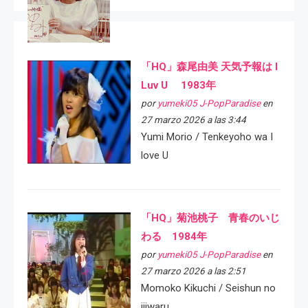
「HQ」森尾由美 天気予報は I
Luv U 1983年
por
yumeki05 J-PopParadise
en
27 marzo 2026 a las 3:44
Yumi Morio / Tenkeyoho wa I
love U
「HQ」菊池桃子 青春のいじ
わる 1984年
por
yumeki05 J-PopParadise
en
27 marzo 2026 a las 2:51
Momoko Kikuchi / Seishun no
ijiwaru