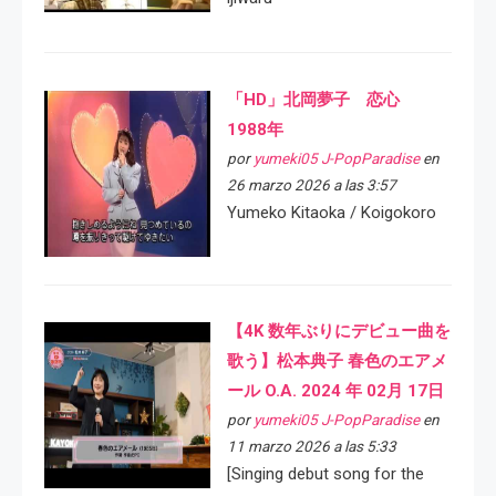
「HD」北岡夢子 恋心
1988年
por
yumeki05 J-PopParadise
en
26 marzo 2026 a las 3:57
Yumeko Kitaoka / Koigokoro
【4K 数年ぶりにデビュー曲を
歌う】松本典子 春色のエアメ
ール O.A. 2024 年 02月 17日
por
yumeki05 J-PopParadise
en
11 marzo 2026 a las 5:33
[Singing debut song for the