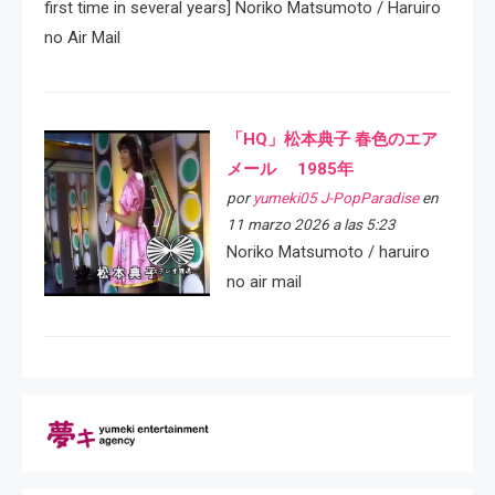
first time in several years] Noriko Matsumoto / Haruiro
no Air Mail
「HQ」松本典子 春色のエア
メール 1985年
por
yumeki05 J-PopParadise
en
11 marzo 2026 a las 5:23
Noriko Matsumoto / haruiro
no air mail