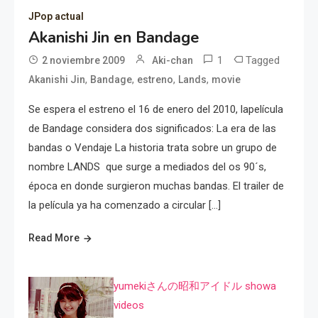
JPop actual
Akanishi Jin en Bandage
1
Tagged
2 noviembre 2009
Aki-chan
,
,
,
,
Akanishi Jin
Bandage
estreno
Lands
movie
Se espera el estreno el 16 de enero del 2010, lapelícula
de Bandage considera dos significados: La era de las
bandas o Vendaje La historia trata sobre un grupo de
nombre LANDS que surge a mediados del os 90´s,
época en donde surgieron muchas bandas. El trailer de
la película ya ha comenzado a circular […]
Read More
yumekiさんの昭和アイドル showa
videos