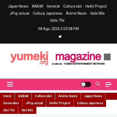
Skip
Japan News
AKB48
General
Cultura idol
Hello! Project
to
JPop actual
Cultura Japonesa
Ánime News
Idols 80s
content
Idols 70s
08 Ago, 2026
5:03:10 PM
Yumeki Magazine
Jpop y musica idol – Tu portal de jpop, movimiento idol y cultura
japonesa en español
Inicio
AKB48
Cultura idol
Ánime News
Japan News
Generales
JPop actual
Hello! Project
Cultura Japonesa
idol 70s
idol 80s