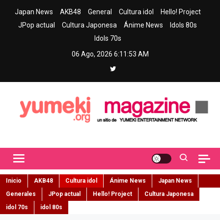
Skip
Japan News
AKB48
General
Cultura idol
Hello! Project
to
JPop actual
Cultura Japonesa
Ánime News
Idols 80s
content
Idols 70s
06 Ago, 2026
6:11:55 AM
Yumeki Magazine
Jpop y musica idol – Tu portal de jpop, movimiento idol y cultura
japonesa en español
Inicio
AKB48
Cultura idol
Ánime News
Japan News
Generales
JPop actual
Hello! Project
Cultura Japonesa
idol 70s
idol 80s