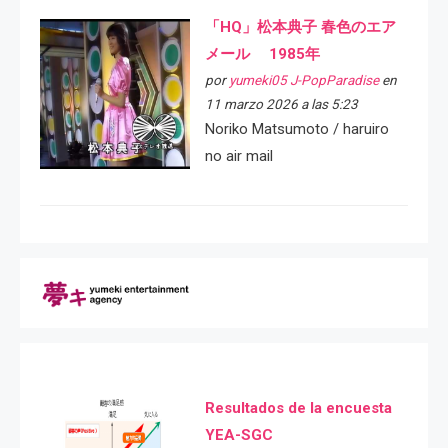
「HQ」松本典子 春色のエア
メール 1985年
por
yumeki05 J-PopParadise
en
11 marzo 2026 a las 5:23
Noriko Matsumoto / haruiro
no air mail
Resultados de la encuesta
YEA-SGC