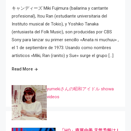
キャンディーズ Miki Fujimura (bailarina y cantante
profesional), Itou Ran (estudiante universitaria del
Instituto musical de Tokio), y Yoshiko Tanaka
(entusiasta del Folk Music), son producidas por CBS
Sony para lanzar su primer sencillo «Anata ni muchuu» ,
el 1 de septiembre de 1973. Usando como nombres
artísticos «Miki, Ran (ranito) y Sue» surge el grupo […]
Read More
yumekiさんの昭和アイドル showa
videos
「HQ」森尾由美 天気予報は I