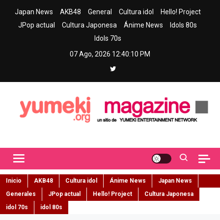
Skip
Japan News
AKB48
General
Cultura idol
Hello! Project
to
JPop actual
Cultura Japonesa
Ánime News
Idols 80s
content
Idols 70s
07 Ago, 2026
12:40:10 PM
Yumeki Magazine
Jpop y musica idol – Tu portal de jpop, movimiento idol y cultura
japonesa en español
Inicio
AKB48
Cultura idol
Ánime News
Japan News
Generales
JPop actual
Hello! Project
Cultura Japonesa
idol 70s
idol 80s