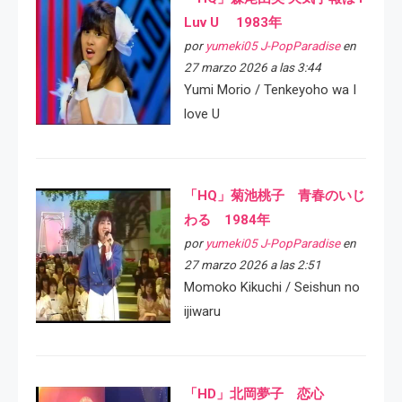
Luv U 1983年
por
yumeki05 J-PopParadise
en
27 marzo 2026 a las 3:44
Yumi Morio / Tenkeyoho wa I
love U
「HQ」菊池桃子 青春のいじ
わる 1984年
por
yumeki05 J-PopParadise
en
27 marzo 2026 a las 2:51
Momoko Kikuchi / Seishun no
ijiwaru
「HD」北岡夢子 恋心