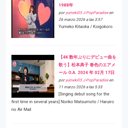
1988年
por
yumeki05 J-PopParadise
en
26 marzo 2026 a las 3:57
Yumeko Kitaoka / Koigokoro
【4K 数年ぶりにデビュー曲を
歌う】松本典子 春色のエアメ
ール O.A. 2024 年 02月 17日
por
yumeki05 J-PopParadise
en
11 marzo 2026 a las 5:33
[Singing debut song for the
first time in several years] Noriko Matsumoto / Haruiro
no Air Mail