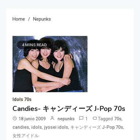
Home
Nepunks
4 MINS READ
Idols 70s
Candies- キャンディーズ J-Pop 70s
1
Tagged
,
18 junio 2009
nepunks
70s
,
,
,
,
candies
idols
jyosei idols
キャンディーズ J-Pop 70s
女性アイドル