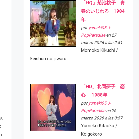
「HQ」菊池桃子 青
春のいじわる 1984
年
por
yumeki05 J-
PopParadise
en 27
marzo 2026 a las 2:51
Momoko Kikuchi /
Seishun no ijiwaru
「HD」北岡夢子 恋
心 1988年
por
yumeki05 J-
PopParadise
en 26
s,
marzo 2026 a las 3:57
Yumeko Kitaoka /
o
Koigokoro
n