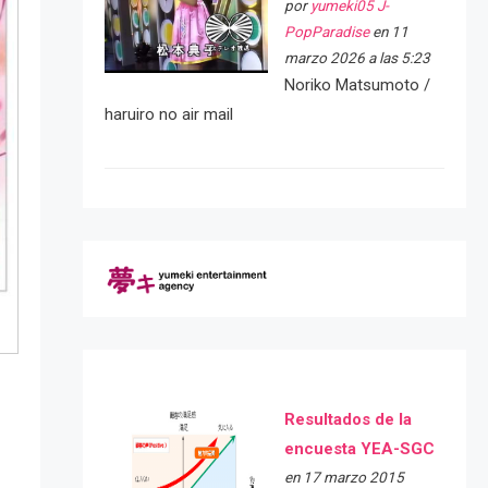
por
yumeki05 J-
PopParadise
en 11
marzo 2026 a las 5:23
Noriko Matsumoto /
haruiro no air mail
Resultados de la
encuesta YEA-SGC
en 17 marzo 2015