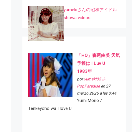
yumekiさんの昭和アイドル
showa videos
「HQ」森尾由美 天気
予報は I Luv U
1983年
por
yumeki05 J-
PopParadise
en 27
marzo 2026 a las 3:44
Yumi Morio /
Tenkeyoho wa I love U