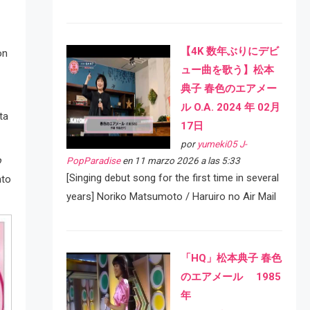
【4K 数年ぶりにデビ
on
ュー曲を歌う】松本
典子 春色のエアメー
ル O.A. 2024 年 02月
ta
17日
por
yumeki05 J-
o
PopParadise
en 11 marzo 2026 a las 5:33
[Singing debut song for the first time in several
nto
years] Noriko Matsumoto / Haruiro no Air Mail
「HQ」松本典子 春色
のエアメール 1985
年