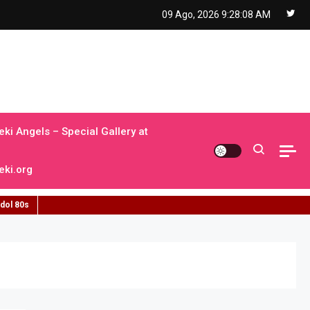
09 Ago, 2026
9:28:09 AM
ki Angels – Special Gallery at
ki.org
idol 80s