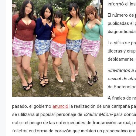
informó el In
El número de 
publicadas el
diagnosticada
La sífilis se 
úlceras y erup
debidamente, t
«Invitamos a 
sexual de alto
de Bacteriologí
A finales de 
pasado, el gobierno
anunció
la realización de una campaña pa
se utilizaría al popular personaje de
«Sailor Moon»
para concie
sobre el riesgo de las enfermedades de transmisión sexual, re
folletos en forma de corazón que incluían un preservativo grat