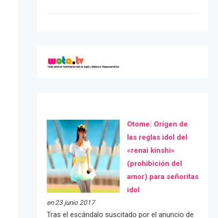
Otome: Orígen de
las reglas idol del
«renai kinshi»
(prohibición del
amor) para señoritas
idol
en 23 junio 2017
Tras el escándalo suscitado por el anuncio de