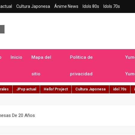
actual
Cultura Japonesa
Ánime News
Idols 80s
Idols 70s
a japonesa en español
o
Inicio
Mapa del
Politica de
Yume
sitio
privacidad
Yume
rales
JPop actual
Hello! Project
Cultura Japonesa
idol 70s
onesas De 20 Años