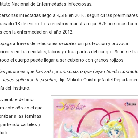
stituto Nacional de Enfermedades Infecciosas.
personas infectadas llegó a 4,518 en 2016, según cifras preliminares
 pasado 13 de enero. Los registros muestran que 875 personas fuer
s con la enfermedad en el año 2012.
propaga a través de relaciones sexuales sin protección y provoca
ciones en los genitales, labios y otras partes del cuerpo. Si no se tra
odo el cuerpo puede llegar a ser cubierto con granos rojizos.
las personas que han sido promiscuas o que hayan tenido contact
 riesgo aplicarse la prueba»
, dijo Makoto Onishi, jefa del Departame
a del Instituto.
noviembre del año
ra este año en el que
ntizar a las féminas
partiendo carteles y
uito.