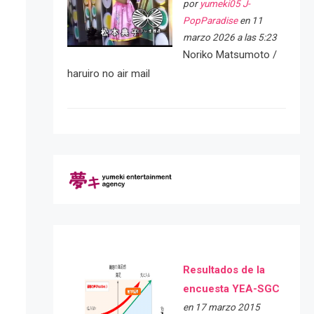
por
yumeki05 J-
PopParadise
en 11
marzo 2026 a las 5:23
Noriko Matsumoto /
haruiro no air mail
Resultados de la
encuesta YEA-SGC
en 17 marzo 2015