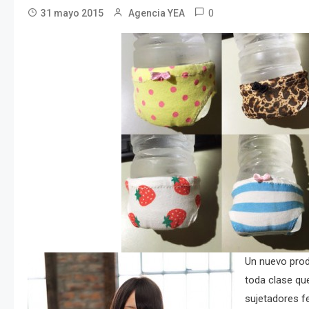
0
31 mayo 2015
Agencia YEA
Un nuevo prod
toda clase qu
sujetadores f