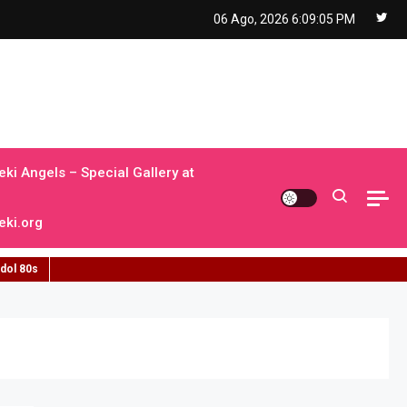
06 Ago, 2026
6:09:07 PM
ki Angels – Special Gallery at
ki.org
idol 80s