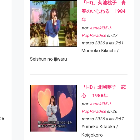
「HQ」菊池桃子 青
春のいじわる 1984
年
por
yumeki05 J-
PopParadise
en 27
marzo 2026 a las 2:51
Momoko Kikuchi /
Seishun no ijiwaru
「HD」北岡夢子 恋
心 1988年
por
yumeki05 J-
PopParadise
en 26
de
marzo 2026 a las 3:57
Yumeko Kitaoka /
Koigokoro