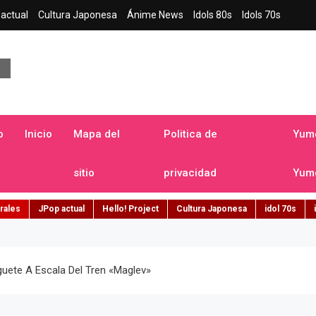
actual
Cultura Japonesa
Ánime News
Idols 80s
Idols 70s
a japonesa en español
o
Inicio
Mapa del
Politica de
Yume
sitio
privacidad
Yume
rales
JPop actual
Hello! Project
Cultura Japonesa
idol 70s
guete A Escala Del Tren «Maglev»