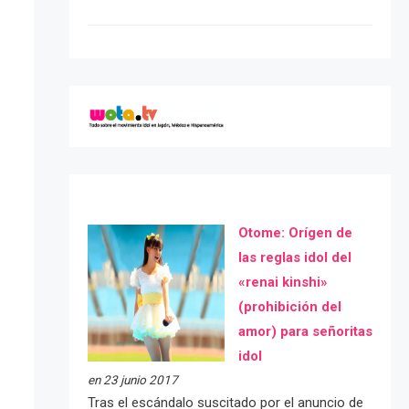
Otome: Orígen de
las reglas idol del
«renai kinshi»
(prohibición del
amor) para señoritas
idol
en 23 junio 2017
Tras el escándalo suscitado por el anuncio de