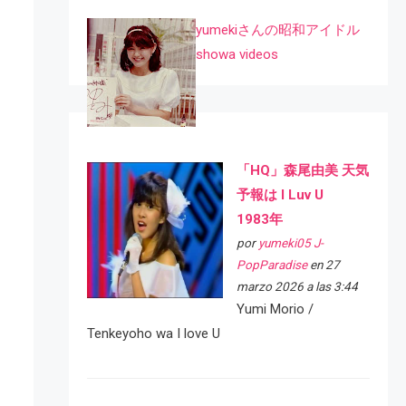
yumekiさんの昭和アイドル
showa videos
「HQ」森尾由美 天気
予報は I Luv U
1983年
por
yumeki05 J-
PopParadise
en 27
marzo 2026 a las 3:44
Yumi Morio /
Tenkeyoho wa I love U