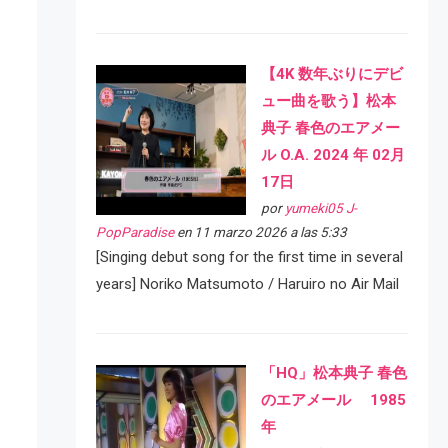
【4K 数年ぶりにデビ
ュー曲を歌う】松本
典子 春色のエアメー
ル O.A. 2024 年 02月
17日
por
yumeki05 J-
PopParadise
en 11 marzo 2026 a las 5:33
[Singing debut song for the first time in several
years] Noriko Matsumoto / Haruiro no Air Mail
「HQ」松本典子 春色
のエアメール 1985
年