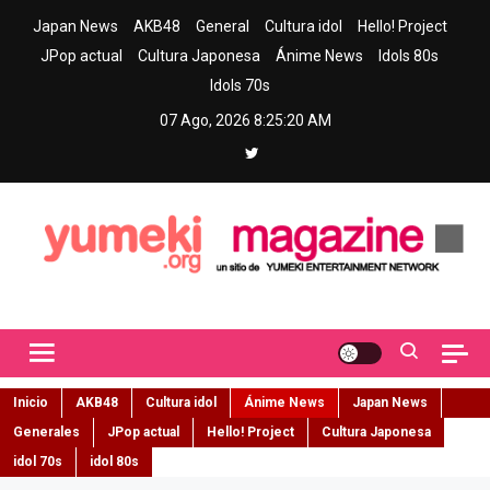
Skip
Japan News
AKB48
General
Cultura idol
Hello! Project
to
JPop actual
Cultura Japonesa
Ánime News
Idols 80s
content
Idols 70s
07 Ago, 2026
8:25:22 AM
Yumeki Magazine
Jpop y musica idol – Tu portal de jpop, movimiento idol y cultura
japonesa en español
Inicio
AKB48
Cultura idol
Ánime News
Japan News
Generales
JPop actual
Hello! Project
Cultura Japonesa
idol 70s
idol 80s