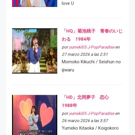
love U
「HQ」菊池桃子 青春のいじ
わる 1984年
por
yumeki05 J-PopParadise
en
27 marzo 2026 a las 2:51
Momoko Kikuchi / Seishun no
ijiwaru
「HD」北岡夢子 恋心
1988年
por
yumeki05 J-PopParadise
en
26 marzo 2026 a las 3:57
Yumeko Kitaoka / Koigokoro