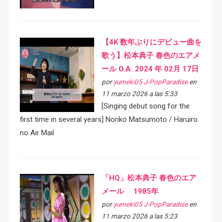
【4K 数年ぶりにデビュー曲を
歌う】松本典子 春色のエアメ
ール O.A. 2024 年 02月 17日
por
yumeki05 J-PopParadise
en
11 marzo 2026 a las 5:33
[Singing debut song for the
first time in several years] Noriko Matsumoto / Haruiro
no Air Mail
「HQ」松本典子 春色のエア
メール 1985年
por
yumeki05 J-PopParadise
en
11 marzo 2026 a las 5:23