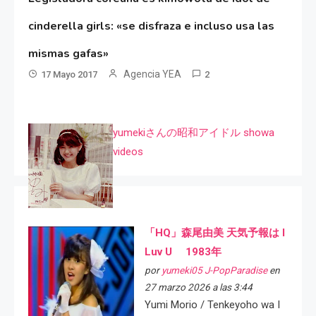
cinderella girls: «se disfraza e incluso usa las
mismas gafas»
Agencia YEA
17 Mayo 2017
2
yumekiさんの昭和アイドル showa
videos
「HQ」森尾由美 天気予報は I
Luv U 1983年
por
yumeki05 J-PopParadise
en
27 marzo 2026 a las 3:44
Yumi Morio / Tenkeyoho wa I