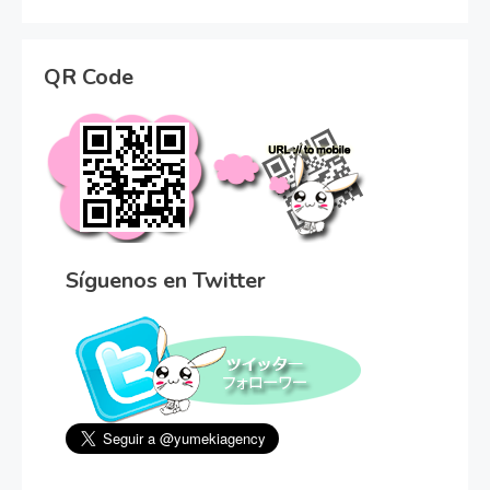
QR Code
Síguenos en Twitter