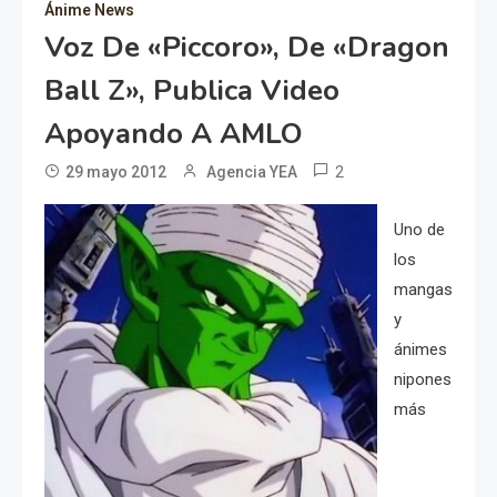
Ánime News
Voz De «Piccoro», De «Dragon
Ball Z», Publica Video
Apoyando A AMLO
2
29 mayo 2012
Agencia YEA
Uno de
los
mangas
y
ánimes
nipones
más