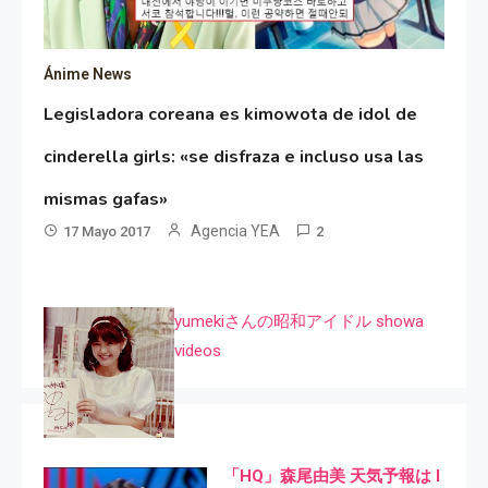
Ánime News
Legisladora coreana es kimowota de idol de
cinderella girls: «se disfraza e incluso usa las
mismas gafas»
Agencia YEA
17 Mayo 2017
2
yumekiさんの昭和アイドル showa
videos
「HQ」森尾由美 天気予報は I