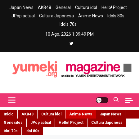
Skip
Japan News
AKB48
General
Cultura idol
Hello! Project
to
JPop actual
Cultura Japonesa
Ánime News
Idols 80s
content
Idols 70s
10 Ago, 2026
1:39:51 PM
Yumeki Magazine
Jpop y musica idol – Tu portal de jpop, movimiento idol y cultura
japonesa en español
Inicio
AKB48
Cultura idol
Ánime News
Japan News
Generales
JPop actual
Hello! Project
Cultura Japonesa
idol 70s
idol 80s