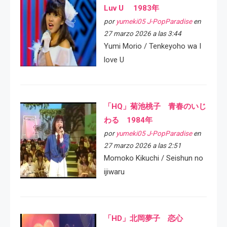
Luv U 1983年
por
yumeki05 J-PopParadise
en
27 marzo 2026 a las 3:44
Yumi Morio / Tenkeyoho wa I
love U
「HQ」菊池桃子 青春のいじ
わる 1984年
por
yumeki05 J-PopParadise
en
27 marzo 2026 a las 2:51
Momoko Kikuchi / Seishun no
ijiwaru
「HD」北岡夢子 恋心