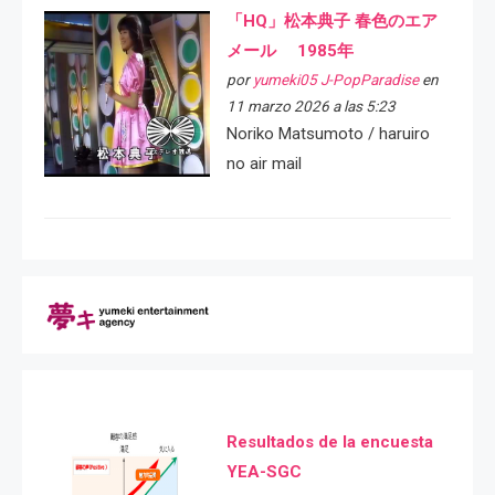
「HQ」松本典子 春色のエア
メール 1985年
por
yumeki05 J-PopParadise
en
11 marzo 2026 a las 5:23
Noriko Matsumoto / haruiro
no air mail
Resultados de la encuesta
YEA-SGC