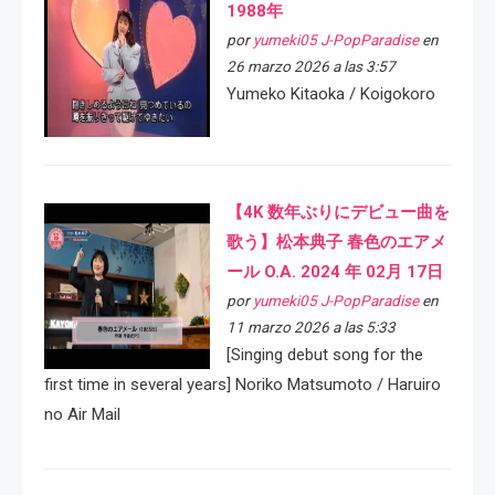
1988年
por
yumeki05 J-PopParadise
en
26 marzo 2026 a las 3:57
Yumeko Kitaoka / Koigokoro
【4K 数年ぶりにデビュー曲を
歌う】松本典子 春色のエアメ
ール O.A. 2024 年 02月 17日
por
yumeki05 J-PopParadise
en
11 marzo 2026 a las 5:33
[Singing debut song for the
first time in several years] Noriko Matsumoto / Haruiro
no Air Mail