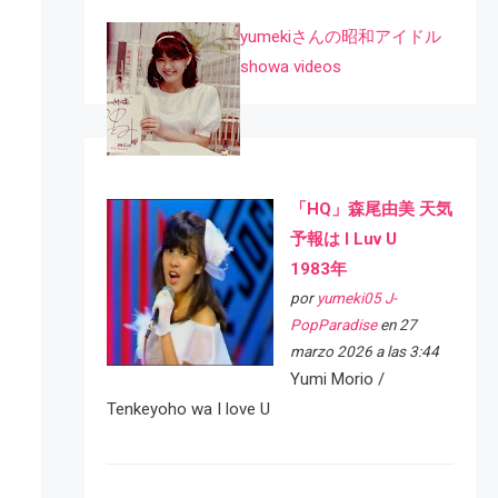
yumekiさんの昭和アイドル
showa videos
「HQ」森尾由美 天気
予報は I Luv U
1983年
por
yumeki05 J-
PopParadise
en 27
marzo 2026 a las 3:44
Yumi Morio /
Tenkeyoho wa I love U