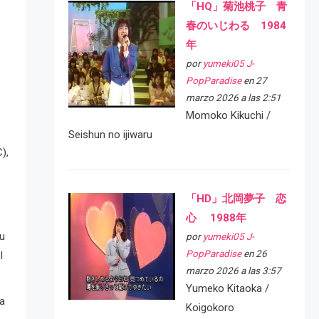
「HQ」菊池桃子 青
春のいじわる 1984
年
por
yumeki05 J-
PopParadise
en 27
marzo 2026 a las 2:51
Momoko Kikuchi /
Seishun no ijiwaru
),
「HD」北岡夢子 恋
心 1988年
ku
por
yumeki05 J-
PopParadise
en 26
l
marzo 2026 a las 3:57
Yumeko Kitaoka /
ha
Koigokoro