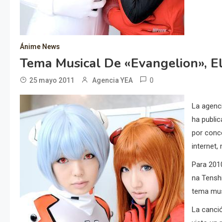
Ánime News
Tema Musical De «Evangelion», E
0
25 mayo 2011
Agencia YEA
La agenc
ha publi
por conce
internet,
Para 201
na Tenshi
tema mus
La canci