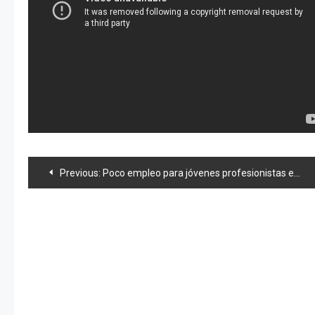
Navegación
Previous:
Poco empleo para jóvenes profesionistas en Japón
de
entradas