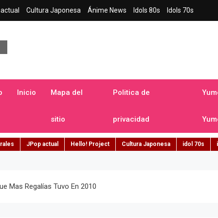
actual
Cultura Japonesa
Ánime News
Idols 80s
Idols 70s
a japonesa en español
o
Inicio
Mapa del
Politica de
Yume
sitio
privacidad
Yume
rales
JPop actual
Hello! Project
Cultura Japonesa
idol 70s
Que Mas Regalías Tuvo En 2010