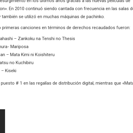
resurgimiento en los últimos años gracias a las nuevas peliculas de
on».
En 2010 continuó siendo cantada con frecuencia en las salas d
y también se utilizó en muchas máquinas de pachinko.
o primeras canciones en términos de derechos recaudados fueron:
ahashi – Zankoku na Tenshi no Thesis
mura- Mariposa
ban – Mata Kimi ni Koishiteru
tatsu no Kuchibiru
– Kiseki
l puesto # 1 en las regalías de distribución digital, mientras que «Mat