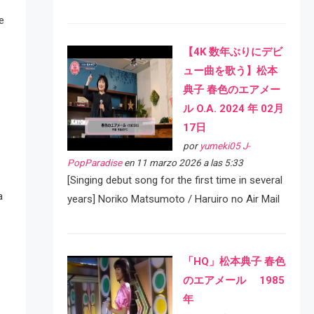
e
【4K 数年ぶりにデビ
ュー曲を歌う】松本
典子 春色のエアメー
ル O.A. 2024 年 02月
17日
por
yumeki05 J-
PopParadise
en 11 marzo 2026 a las 5:33
[Singing debut song for the first time in several
a
years] Noriko Matsumoto / Haruiro no Air Mail
「HQ」松本典子 春色
のエアメール 1985
年