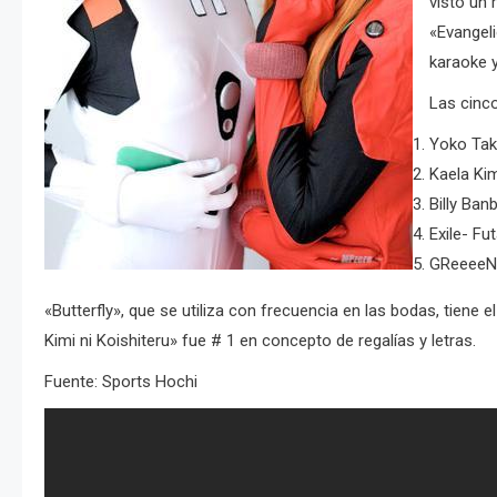
visto un 
«Evangeli
karaoke 
Las cinc
Yoko Tak
Kaela Ki
Billy Ban
Exile- Fu
GReeeeN 
«Butterfly», que se utiliza con frecuencia en las bodas, tiene e
Kimi ni Koishiteru» fue # 1 en concepto de regalías y letras.
Fuente: Sports Hochi