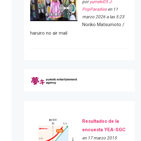
por
yumeki05 J-
PopParadise
en 11
marzo 2026 a las 5:23
Noriko Matsumoto /
haruiro no air mail
Resultados de la
encuesta YEA-SGC
en 17 marzo 2015