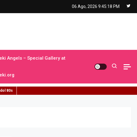
06 Ago, 2026
9:45:19 PM
ki Angels – Special Gallery at
ki.org
idol 80s