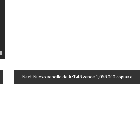
Next:
Nuevo sencillo de AKB48 vende 1,068,000 copias en dos dias