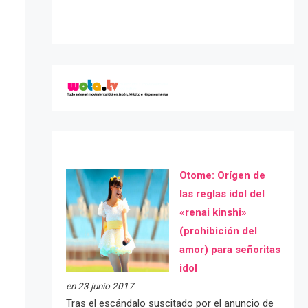
Otome: Orígen de
las reglas idol del
«renai kinshi»
(prohibición del
amor) para señoritas
idol
en 23 junio 2017
Tras el escándalo suscitado por el anuncio de