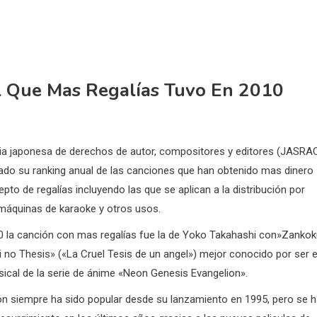
l Que Mas Regalías Tuvo En 2010
ia japonesa de derechos de autor, compositores y editores (JASRAC
cado su ranking anual de las canciones que han obtenido mas dinero
pto de regalías incluyendo las que se aplican a la distribución por
 máquinas de karaoke y otros usos.
0 la canción con mas regalías fue la de Yoko Takahashi con»Zanko
 no Thesis» («La Cruel Tesis de un angel») mejor conocido por ser e
ical de la serie de ánime «Neon Genesis Evangelion».
ón siempre ha sido popular desde su lanzamiento en 1995, pero se 