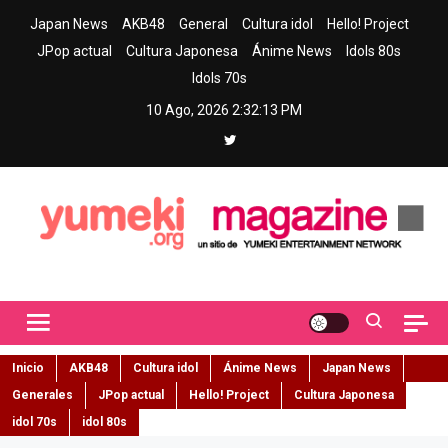
Skip
Japan News
AKB48
General
Cultura idol
Hello! Project
to
JPop actual
Cultura Japonesa
Ánime News
Idols 80s
content
Idols 70s
10 Ago, 2026
2:32:14 PM
Yumeki Magazine
Jpop y musica idol – Tu portal de jpop, movimiento idol y cultura
japonesa en español
Inicio
AKB48
Cultura idol
Ánime News
Japan News
Generales
JPop actual
Hello! Project
Cultura Japonesa
idol 70s
idol 80s