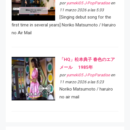
por
yumeki05 J-PopParadise
en
11 marzo 2026 a las 5:33
[Singing debut song for the
first time in several years] Noriko Matsumoto / Haruiro
no Air Mail
「HQ」松本典子 春色のエア
メール 1985年
por
yumeki05 J-PopParadise
en
11 marzo 2026 a las 5:23
Noriko Matsumoto / haruiro
no air mail