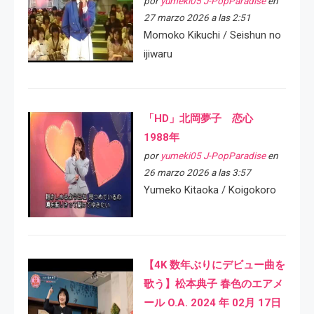
por
yumeki05 J-PopParadise
en
27 marzo 2026 a las 2:51
Momoko Kikuchi / Seishun no
ijiwaru
「HD」北岡夢子 恋心
1988年
por
yumeki05 J-PopParadise
en
26 marzo 2026 a las 3:57
Yumeko Kitaoka / Koigokoro
【4K 数年ぶりにデビュー曲を
歌う】松本典子 春色のエアメ
ール O.A. 2024 年 02月 17日