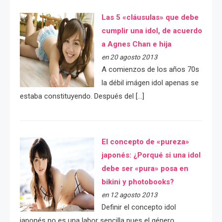
Las 5 «cláusulas» que debe
cumplir una idol, de acuerdo
a Agnes Chan e hija
en 20 agosto 2013
A comienzos de los años 70s
la débil imágen idol apenas se
estaba constituyendo. Después del […]
El concepto de «pureza»
japonés: ¿Porqué si una idol
debe ser «pura» posa en
bikini y photobooks?
en 12 agosto 2013
Definir el concepto idol
japonés no es una labor sencilla pues el género