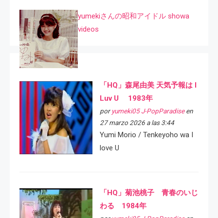
yumekiさんの昭和アイドル showa
videos
「HQ」森尾由美 天気予報は I
Luv U 1983年
por
yumeki05 J-PopParadise
en
27 marzo 2026 a las 3:44
Yumi Morio / Tenkeyoho wa I
love U
「HQ」菊池桃子 青春のいじ
わる 1984年