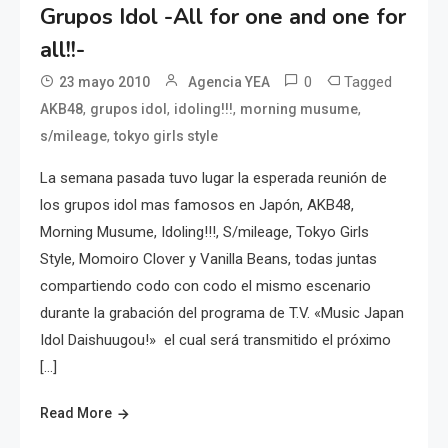
Grupos Idol -All for one and one for
all!!-
0
Tagged
23 mayo 2010
Agencia YEA
,
,
,
,
AKB48
grupos idol
idoling!!!
morning musume
,
s/mileage
tokyo girls style
La semana pasada tuvo lugar la esperada reunión de
los grupos idol mas famosos en Japón, AKB48,
Morning Musume, Idoling!!!, S/mileage, Tokyo Girls
Style, Momoiro Clover y Vanilla Beans, todas juntas
compartiendo codo con codo el mismo escenario
durante la grabación del programa de T.V. «Music Japan
Idol Daishuugou!» el cual será transmitido el próximo
[…]
Read More