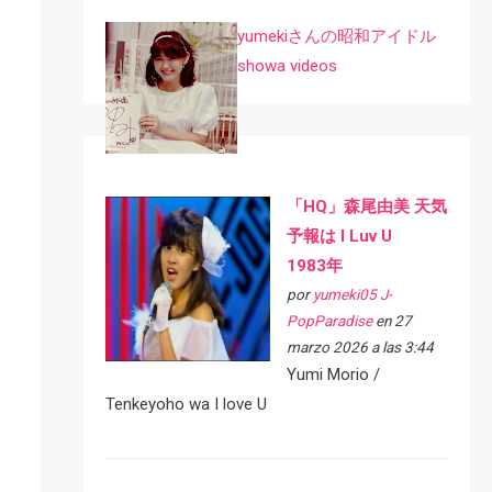
yumekiさんの昭和アイドル
showa videos
「HQ」森尾由美 天気
予報は I Luv U
1983年
por
yumeki05 J-
PopParadise
en 27
marzo 2026 a las 3:44
Yumi Morio /
Tenkeyoho wa I love U