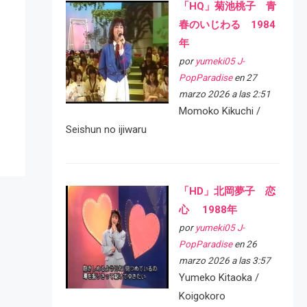
「HQ」菊池桃子 青
春のいじわる 1984
年
por
yumeki05 J-
PopParadise
en 27
marzo 2026 a las 2:51
Momoko Kikuchi /
Seishun no ijiwaru
「HD」北岡夢子 恋
心 1988年
por
yumeki05 J-
PopParadise
en 26
marzo 2026 a las 3:57
Yumeko Kitaoka /
Koigokoro