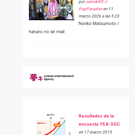
por
yumeki05 J-
PopParadise
en 11
marzo 2026 a las 5:23
Noriko Matsumoto /
haruiro no air mail
Resultados de la
encuesta YEA-SGC
en 17 marzo 2015