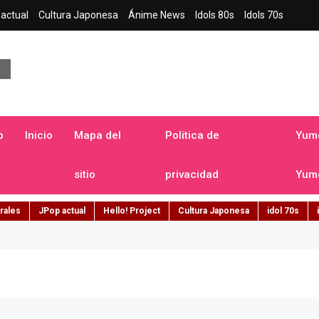
actual
Cultura Japonesa
Ánime News
Idols 80s
Idols 70s
a japonesa en español
o
Inicio
Mapa del
Politica de
Yume
sitio
privacidad
Yume
rales
JPop actual
Hello! Project
Cultura Japonesa
idol 70s