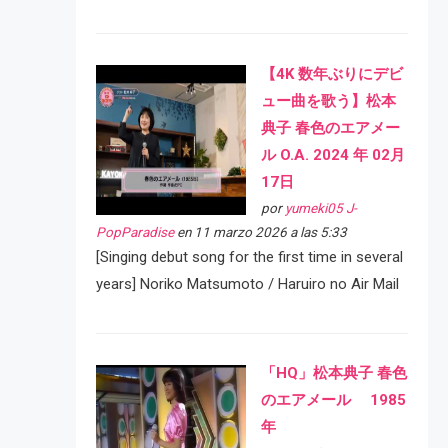
【4K 数年ぶりにデビ
ュー曲を歌う】松本
典子 春色のエアメー
ル O.A. 2024 年 02月
17日
por
yumeki05 J-
PopParadise
en 11 marzo 2026 a las 5:33
[Singing debut song for the first time in several
years] Noriko Matsumoto / Haruiro no Air Mail
「HQ」松本典子 春色
のエアメール 1985
年