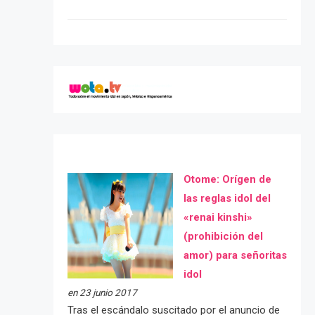
Otome: Orígen de
las reglas idol del
«renai kinshi»
(prohibición del
amor) para señoritas
idol
en 23 junio 2017
Tras el escándalo suscitado por el anuncio de