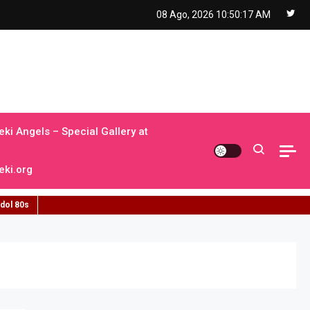
08 Ago, 2026
10:50:18 AM
ki Angels – Special Gallery at
ki.org
idol 80s