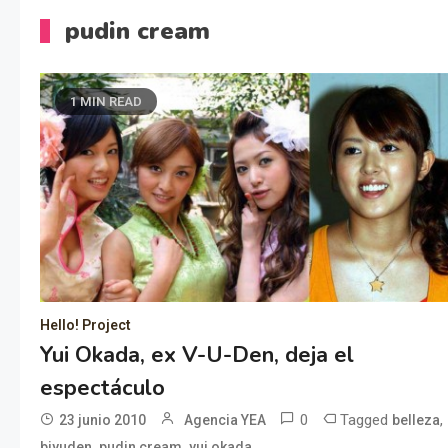
pudin cream
1 MIN READ
Hello! Project
Yui Okada, ex V-U-Den, deja el
espectáculo
0
Tagged
,
23 junio 2010
Agencia YEA
belleza
,
,
biyuden
pudin cream
yui okada