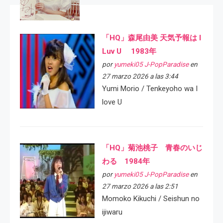
「HQ」森尾由美 天気予報は I
Luv U 1983年
por
yumeki05 J-PopParadise
en
27 marzo 2026 a las 3:44
Yumi Morio / Tenkeyoho wa I
love U
「HQ」菊池桃子 青春のいじ
わる 1984年
por
yumeki05 J-PopParadise
en
27 marzo 2026 a las 2:51
Momoko Kikuchi / Seishun no
ijiwaru