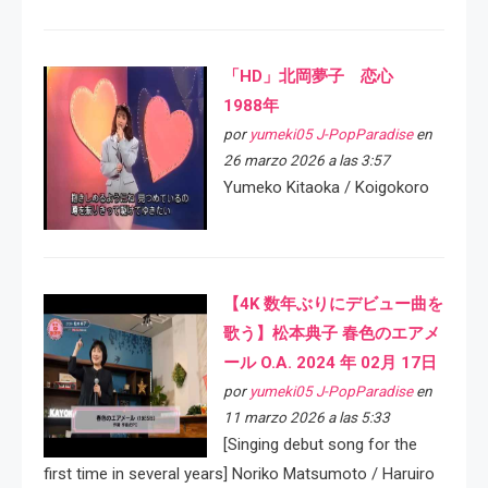
「HD」北岡夢子 恋心
1988年
por
yumeki05 J-PopParadise
en
26 marzo 2026 a las 3:57
Yumeko Kitaoka / Koigokoro
【4K 数年ぶりにデビュー曲を
歌う】松本典子 春色のエアメ
ール O.A. 2024 年 02月 17日
por
yumeki05 J-PopParadise
en
11 marzo 2026 a las 5:33
[Singing debut song for the
first time in several years] Noriko Matsumoto / Haruiro