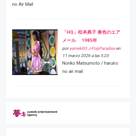
no Air Mail
「HQ」松本典子 春色のエア
メール 1985年
por
yumeki05 J-PopParadise
en
11 marzo 2026 a las 5:23
Noriko Matsumoto / haruiro
no air mail