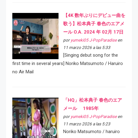
【4K 数年ぶりにデビュー曲を
歌う】松本典子 春色のエアメ
ール O.A. 2024 年 02月 17日
por
yumeki05 J-PopParadise
en
11 marzo 2026 a las 5:33
[Singing debut song for the
first time in several years] Noriko Matsumoto / Haruiro
no Air Mail
「HQ」松本典子 春色のエア
メール 1985年
por
yumeki05 J-PopParadise
en
11 marzo 2026 a las 5:23
Noriko Matsumoto / haruiro