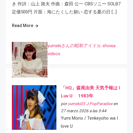
き 作詩：山上 路夫 作曲：森田 公一 CBSソニー SOLB7
定価500円 片面：海にたくした願い 恋する夏の日 […]
Read More
yumekiさんの昭和アイドル showa
videos
「HQ」森尾由美 天気予報は I
Luv U 1983年
por
yumeki05 J-PopParadise
en
27 marzo 2026 a las 3:44
Yumi Morio / Tenkeyoho wa I
love U