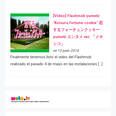
[Video] Flashmob yumeki
"Koisuru fortune cookie" 恋
するフォーチュンクッキー
yumeki エンタメ ver. 「メキ
シコ」
en 15 junio 2014
Finalmente tenemos listo el video del Flashmob
realizado el pasado 4 de mayo en las instalaciones […]