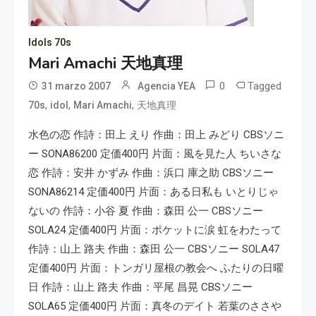
Idols 70s
Mari Amachi 天地真理
0
Tagged
31 marzo 2007
Agencia YEA
,
,
,
70s
idol
Mari Amachi
天地真理
水色の恋 作詩：田上 えり 作曲：田上 みどり CBSソニ
ー SONA86200 定価400円 片面：風を見た人 ちいさな
恋 作詩：安井 かずみ 作曲：浜口 庫之助 CBSソニー
SONA86214 定価400円 片面：ある日私も いとりじゃ
ないの 作詩：小谷 夏 作曲：森田 公一 CBSソニー
SOLA24 定価400円 片面：ポケットに涙 虹をわたって
作詩：山上 路夫 作曲：森田 公一 CBSソニー SOLA47
定価400円 片面：トンガリ屋根の教会へ ふたりの日曜
日 作詩：山上 路夫 作曲：平尾 昌晃 CBSソニー
SOLA65 定価400円 片面：真冬のデイト 若葉のささや