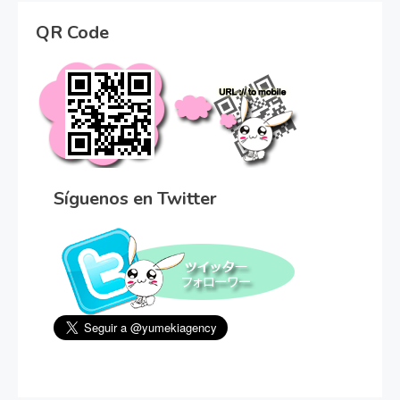
QR Code
Síguenos en Twitter