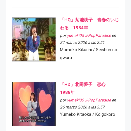
「HQ」菊池桃子 青春のいじ
わる 1984年
por
yumeki05 J-PopParadise
en
27 marzo 2026 a las 2:51
Momoko Kikuchi / Seishun no
ijiwaru
「HD」北岡夢子 恋心
1988年
por
yumeki05 J-PopParadise
en
26 marzo 2026 a las 3:57
Yumeko Kitaoka / Koigokoro