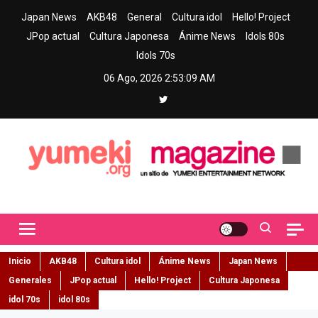
Skip
Japan News
AKB48
General
Cultura idol
Hello! Project
to
JPop actual
Cultura Japonesa
Ánime News
Idols 80s
content
Idols 70s
06 Ago, 2026
2:53:10 AM
Yumeki Magazine
Jpop y musica idol – Tu portal de jpop, movimiento idol y cultura
japonesa en español
Inicio
AKB48
Cultura idol
Ánime News
Japan News
Generales
JPop actual
Hello! Project
Cultura Japonesa
idol 70s
idol 80s