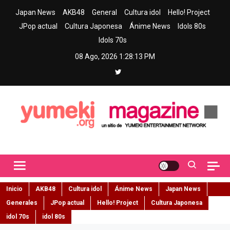
Skip
Japan News
AKB48
General
Cultura idol
Hello! Project
to
JPop actual
Cultura Japonesa
Ánime News
Idols 80s
content
Idols 70s
08 Ago, 2026
1:28:14 PM
Yumeki Magazine
Jpop y musica idol – Tu portal de jpop, movimiento idol y cultura
japonesa en español
Inicio
AKB48
Cultura idol
Ánime News
Japan News
Generales
JPop actual
Hello! Project
Cultura Japonesa
idol 70s
idol 80s