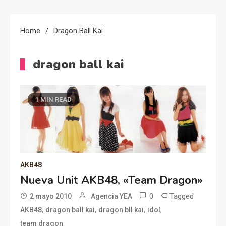
Home
Dragon Ball Kai
dragon ball kai
1 MIN READ
AKB48
Nueva Unit AKB48, «Team Dragon»
0
Tagged
2 mayo 2010
Agencia YEA
,
,
,
,
AKB48
dragon ball kai
dragon bll kai
idol
team dragon