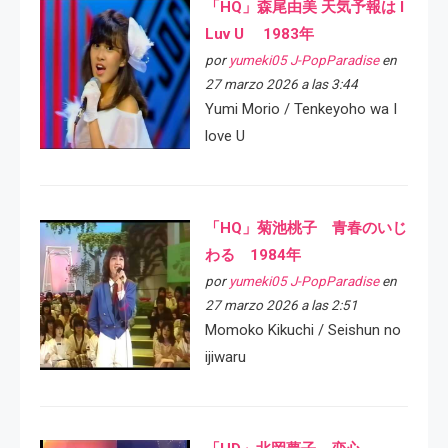
「HQ」森尾由美 天気予報は I
Luv U 1983年
por
yumeki05 J-PopParadise
en
27 marzo 2026 a las 3:44
Yumi Morio / Tenkeyoho wa I
love U
「HQ」菊池桃子 青春のいじ
わる 1984年
por
yumeki05 J-PopParadise
en
27 marzo 2026 a las 2:51
Momoko Kikuchi / Seishun no
ijiwaru