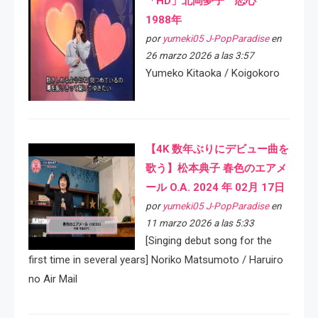
「HD」北岡夢子 恋心
1988年
por
yumeki05 J-PopParadise
en
26 marzo 2026 a las 3:57
Yumeko Kitaoka / Koigokoro
【4K 数年ぶりにデビュー曲を
歌う】松本典子 春色のエアメ
ール O.A. 2024 年 02月 17日
por
yumeki05 J-PopParadise
en
11 marzo 2026 a las 5:33
[Singing debut song for the
first time in several years] Noriko Matsumoto / Haruiro
no Air Mail