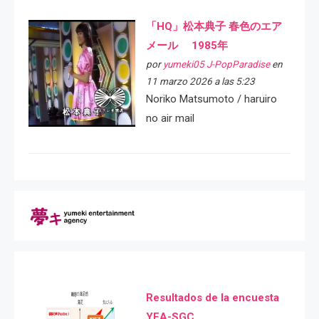
「HQ」松本典子 春色のエア
メール 1985年
por
yumeki05 J-PopParadise
en
11 marzo 2026 a las 5:23
Noriko Matsumoto / haruiro
no air mail
Resultados de la encuesta
YEA-SGC