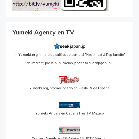
Yumeki Agency en TV
-- Yumeki.org --
ha sido calificado como el "Healthiest J-Pop fansite"
en Internet, por la publicación japonesa "Seekjapan.jp".
Yumeki.org, promocionado en FiestaTV de España
Yumeki Angels en CadenaTres TV, Mexico
Yumeki Angels en TV Azteca 13 HDTV Mexico.