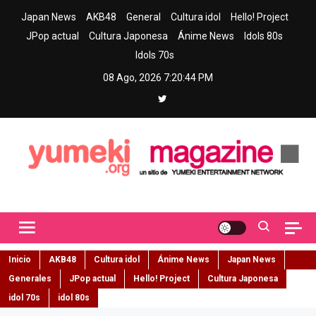
Skip
Japan News
AKB48
General
Cultura idol
Hello! Project
to
JPop actual
Cultura Japonesa
Ánime News
Idols 80s
content
Idols 70s
08 Ago, 2026
7:20:45 PM
Yumeki Magazine
Jpop y musica idol – Tu portal de jpop, movimiento idol y cultura
japonesa en español
Inicio
AKB48
Cultura idol
Ánime News
Japan News
Generales
JPop actual
Hello! Project
Cultura Japonesa
idol 70s
idol 80s