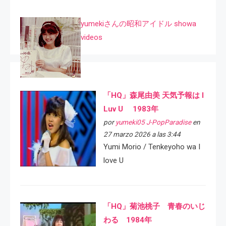
yumekiさんの昭和アイドル showa
videos
「HQ」森尾由美 天気予報は I
Luv U 1983年
por
yumeki05 J-PopParadise
en
27 marzo 2026 a las 3:44
Yumi Morio / Tenkeyoho wa I
love U
「HQ」菊池桃子 青春のいじ
わる 1984年