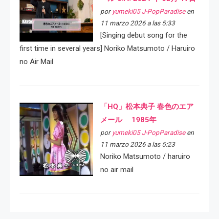
por
yumeki05 J-PopParadise
en
11 marzo 2026 a las 5:33
[Singing debut song for the
first time in several years] Noriko Matsumoto / Haruiro
no Air Mail
「HQ」松本典子 春色のエア
メール 1985年
por
yumeki05 J-PopParadise
en
11 marzo 2026 a las 5:23
Noriko Matsumoto / haruiro
no air mail