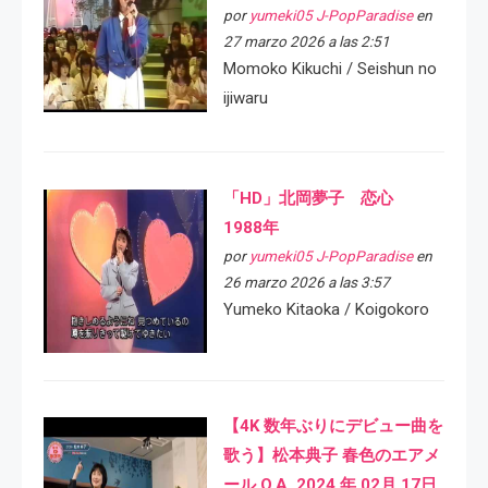
por
yumeki05 J-PopParadise
en
27 marzo 2026 a las 2:51
Momoko Kikuchi / Seishun no
ijiwaru
「HD」北岡夢子 恋心
1988年
por
yumeki05 J-PopParadise
en
26 marzo 2026 a las 3:57
Yumeko Kitaoka / Koigokoro
【4K 数年ぶりにデビュー曲を
歌う】松本典子 春色のエアメ
ール O.A. 2024 年 02月 17日