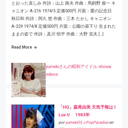
とおった哀しみ 作詩：山上 路夫 作曲：馬飼野 俊一 キ
ャニオン A-216 1974/5 定価500円 片面：愛の記念日
秋日和 作詩：阿久 悠 作曲：三木 たかし キャニオン
A-229 1974/8 定価500円 片面：公園の昼下り 生まれた
ままの姿で 作詩：及川 恒平 作曲：大野 克夫 […]
Read More
yumekiさんの昭和アイドル showa
videos
「HQ」森尾由美 天気予報は I
Luv U 1983年
por
yumeki05 J-PopParadise
en