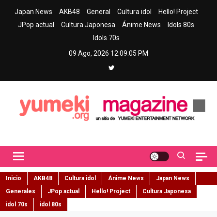
Skip
Japan News
AKB48
General
Cultura idol
Hello! Project
to
JPop actual
Cultura Japonesa
Ánime News
Idols 80s
content
Idols 70s
09 Ago, 2026
12:09:06 PM
Yumeki Magazine
Jpop y musica idol – Tu portal de jpop, movimiento idol y cultura
japonesa en español
Inicio
AKB48
Cultura idol
Ánime News
Japan News
Generales
JPop actual
Hello! Project
Cultura Japonesa
idol 70s
idol 80s