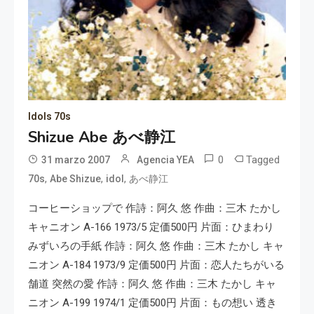
Idols 70s
Shizue Abe あべ静江
0
Tagged
31 marzo 2007
Agencia YEA
,
,
,
70s
Abe Shizue
idol
あべ静江
コーヒーショップで 作詩：阿久 悠 作曲：三木 たかし
キャニオン A-166 1973/5 定価500円 片面：ひまわり
みずいろの手紙 作詩：阿久 悠 作曲：三木 たかし キャ
ニオン A-184 1973/9 定価500円 片面：恋人たちがいる
舗道 突然の愛 作詩：阿久 悠 作曲：三木 たかし キャ
ニオン A-199 1974/1 定価500円 片面：もの想い 透き