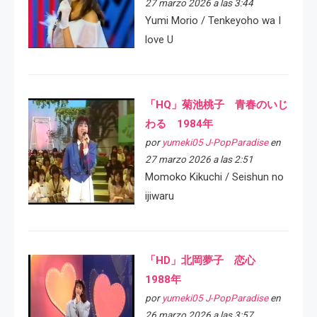
27 marzo 2026 a las 3:44
Yumi Morio / Tenkeyoho wa I
love U
「HQ」菊池桃子 青春のいじ
わる 1984年
por
yumeki05 J-PopParadise
en
27 marzo 2026 a las 2:51
Momoko Kikuchi / Seishun no
ijiwaru
「HD」北岡夢子 恋心
1988年
por
yumeki05 J-PopParadise
en
26 marzo 2026 a las 3:57