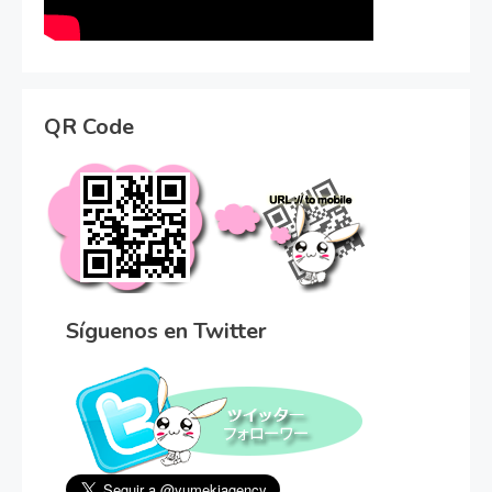
QR Code
Síguenos en Twitter