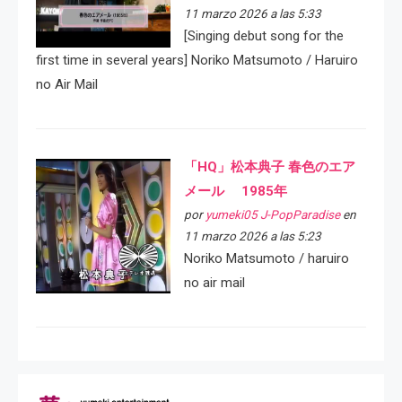
11 marzo 2026 a las 5:33
[Singing debut song for the
first time in several years] Noriko Matsumoto / Haruiro
no Air Mail
「HQ」松本典子 春色のエア
メール 1985年
por
yumeki05 J-PopParadise
en
11 marzo 2026 a las 5:23
Noriko Matsumoto / haruiro
no air mail