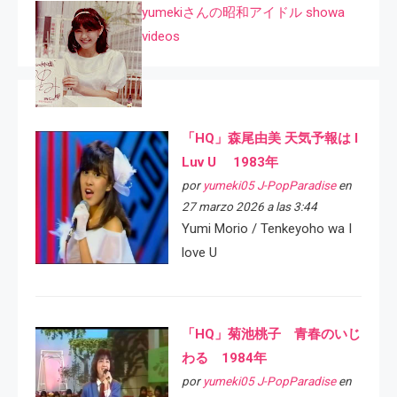
yumekiさんの昭和アイドル showa
videos
「HQ」森尾由美 天気予報は I
Luv U 1983年
por
yumeki05 J-PopParadise
en
27 marzo 2026 a las 3:44
Yumi Morio / Tenkeyoho wa I
love U
「HQ」菊池桃子 青春のいじ
わる 1984年
por
yumeki05 J-PopParadise
en