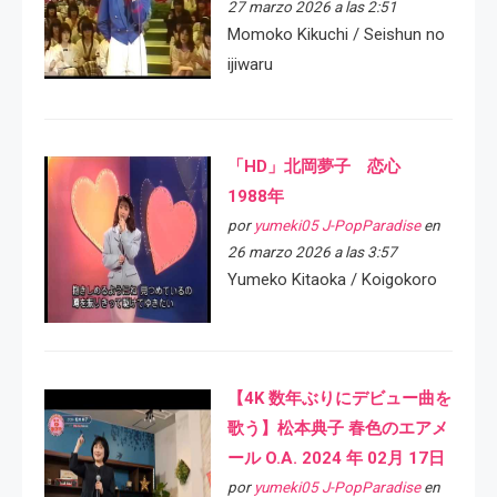
27 marzo 2026 a las 2:51
Momoko Kikuchi / Seishun no
ijiwaru
「HD」北岡夢子 恋心
1988年
por
yumeki05 J-PopParadise
en
26 marzo 2026 a las 3:57
Yumeko Kitaoka / Koigokoro
【4K 数年ぶりにデビュー曲を
歌う】松本典子 春色のエアメ
ール O.A. 2024 年 02月 17日
por
yumeki05 J-PopParadise
en