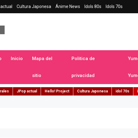
actual
Cultura Japonesa
Ánime News
Idols 80s
Idols 70s
a japonesa en español
o
Inicio
Mapa del
Politica de
Yume
sitio
privacidad
Yume
rales
JPop actual
Hello! Project
Cultura Japonesa
idol 70s