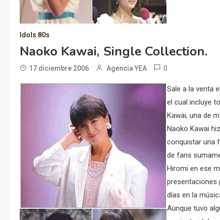
Idols 80s
Naoko Kawai, Single Collection.
0
17 diciembre 2006
Agencia YEA
Sale a la venta
el cual incluye 
Kawai, una de m
Naoko Kawai hiz
conquistar una f
de fans sumamen
Hiromi en ese m
presentaciones 
días en la música
Aunque tuvo alg