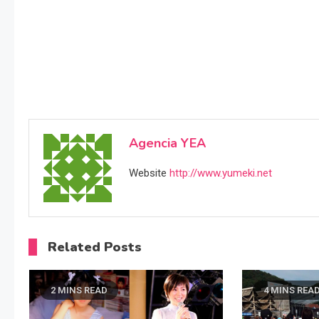
Agencia YEA
Website
http://www.yumeki.net
Related Posts
2 MINS READ
4 MINS REA