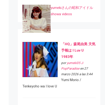
yumekiさんの昭和アイドル
showa videos
「HQ」森尾由美 天気
予報は I Luv U
1983年
por
yumeki05 J-
PopParadise
en 27
marzo 2026 a las 3:44
Yumi Morio /
Tenkeyoho wa I love U