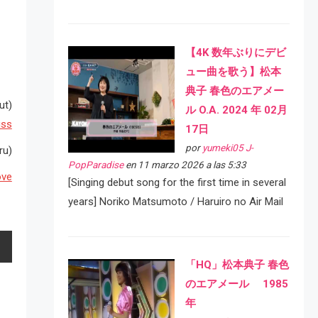
【4K 数年ぶりにデビ
ュー曲を歌う】松本
典子 春色のエアメー
ut)
ル O.A. 2024 年 02月
iss
17日
por
yumeki05 J-
ru)
PopParadise
en 11 marzo 2026 a las 5:33
ove
[Singing debut song for the first time in several
years] Noriko Matsumoto / Haruiro no Air Mail
「HQ」松本典子 春色
のエアメール 1985
年