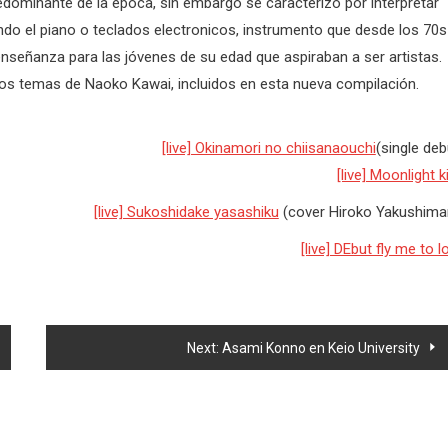
redominante de la época, sin embargo se caracterizó por interpretar
do el piano o teclados electronicos, instrumento que desde los 70s
nseñanza para las jóvenes de su edad que aspiraban a ser artistas.
os temas de Naoko Kawai, incluidos en esta nueva compilación.
[live] Okinamori no chiisanaouchi
(single deb
[live] Moonlight k
[live] Sukoshidake yasashiku
(cover Hiroko Yakushima
[live] DEbut fly me to l
Next:
Asami Konno en Keio University