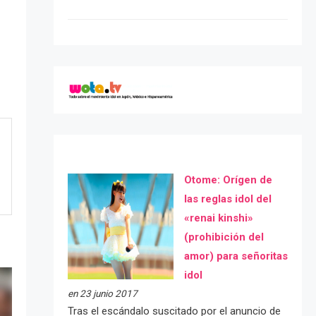
Otome: Orígen de
las reglas idol del
«renai kinshi»
(prohibición del
amor) para señoritas
idol
en 23 junio 2017
Tras el escándalo suscitado por el anuncio de