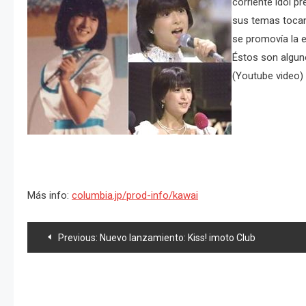
corriente idol p
sus temas tocan
se promovía la e
Éstos son algun
(Youtube video)
Más info:
columbia.jp/prod-info/kawai
Navegación
Previous:
Nuevo lanzamiento: Kiss! imoto Club
de
entradas