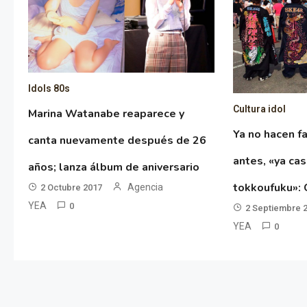
Idols 80s
Cultura idol
Marina Watanabe reaparece y
Ya no hacen f
canta nuevamente después de 26
antes, «ya cas
años; lanza álbum de aniversario
tokkoufuku»: 
Agencia
2 Octubre 2017
YEA
0
2 Septiembre 
YEA
0