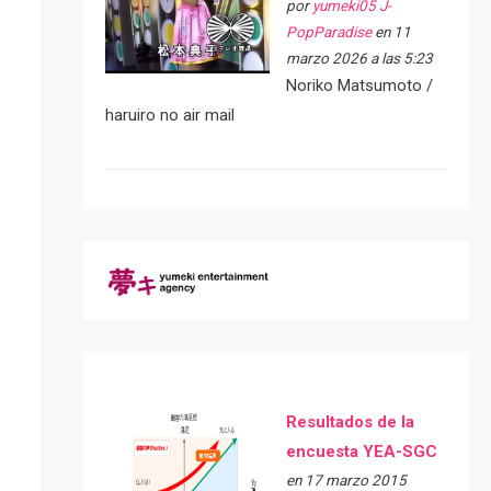
por
yumeki05 J-
PopParadise
en 11
marzo 2026 a las 5:23
Noriko Matsumoto /
haruiro no air mail
Resultados de la
encuesta YEA-SGC
en 17 marzo 2015