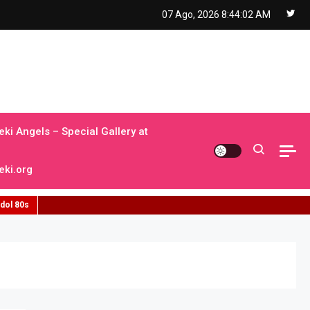
07 Ago, 2026
8:44:03 AM
ki Angels – Special Gallery at
ki.org
idol 80s