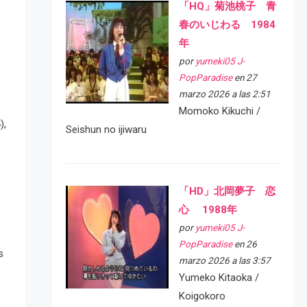
「HQ」菊池桃子 青
春のいじわる 1984
年
por
yumeki05 J-
PopParadise
en 27
marzo 2026 a las 2:51
Momoko Kikuchi /
),
Seishun no ijiwaru
「HD」北岡夢子 恋
心 1988年
por
yumeki05 J-
PopParadise
en 26
s
marzo 2026 a las 3:57
Yumeko Kitaoka /
Koigokoro