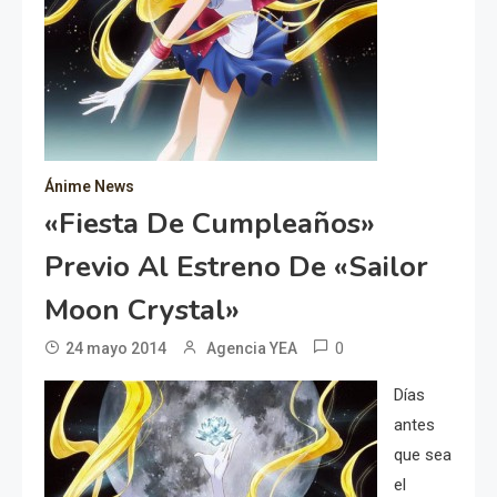
Ánime News
«Fiesta De Cumpleaños»
Previo Al Estreno De «Sailor
Moon Crystal»
0
24 mayo 2014
Agencia YEA
Días
antes
que sea
el