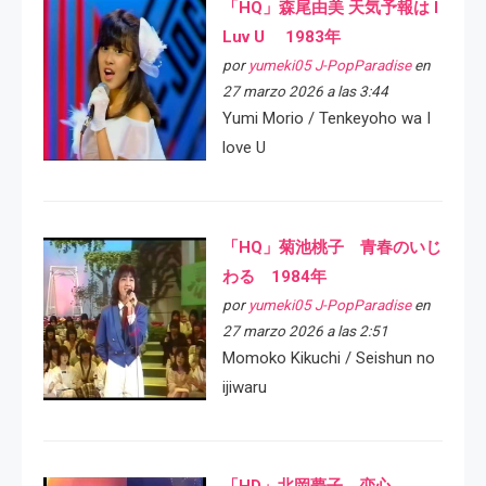
「HQ」森尾由美 天気予報は I
Luv U 1983年
por
yumeki05 J-PopParadise
en
27 marzo 2026 a las 3:44
Yumi Morio / Tenkeyoho wa I
love U
「HQ」菊池桃子 青春のいじ
わる 1984年
por
yumeki05 J-PopParadise
en
27 marzo 2026 a las 2:51
Momoko Kikuchi / Seishun no
ijiwaru