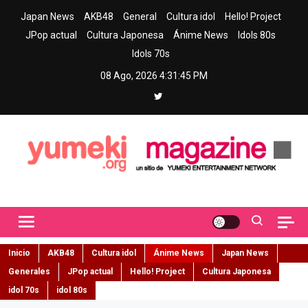
Skip
Japan News
AKB48
General
Cultura idol
Hello! Project
to
JPop actual
Cultura Japonesa
Ánime News
Idols 80s
content
Idols 70s
08 Ago, 2026
4:31:47 PM
Yumeki Magazine
Jpop y musica idol – Tu portal de jpop, movimiento idol y cultura
japonesa en español
Inicio
AKB48
Cultura idol
Ánime News
Japan News
Generales
JPop actual
Hello! Project
Cultura Japonesa
idol 70s
idol 80s