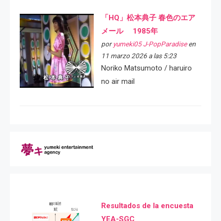
「HQ」松本典子 春色のエア
メール 1985年
por
yumeki05 J-PopParadise
en
11 marzo 2026 a las 5:23
Noriko Matsumoto / haruiro
no air mail
Resultados de la encuesta
YEA-SGC