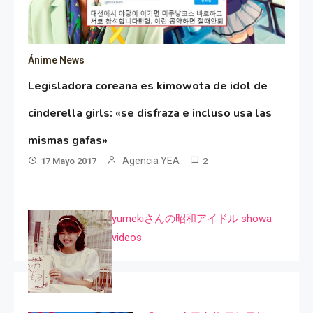
Ánime News
Legisladora coreana es kimowota de idol de
cinderella girls: «se disfraza e incluso usa las
mismas gafas»
Agencia YEA
17 Mayo 2017
2
yumekiさんの昭和アイドル showa
videos