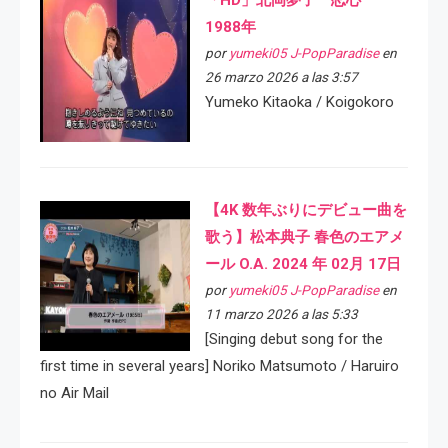
「HD」北岡夢子 恋心
1988年
por
yumeki05 J-PopParadise
en
26 marzo 2026 a las 3:57
Yumeko Kitaoka / Koigokoro
【4K 数年ぶりにデビュー曲を
歌う】松本典子 春色のエアメ
ール O.A. 2024 年 02月 17日
por
yumeki05 J-PopParadise
en
11 marzo 2026 a las 5:33
[Singing debut song for the
first time in several years] Noriko Matsumoto / Haruiro
no Air Mail