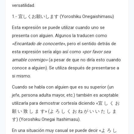
versatilidad.
1.- 宜しくお願いします (Yoroshiku Onegaishimasu)
Esta expresión se puede utilizar cuando uno se
presenta con alguien. Algunos la traducen como
«Encantado de conocerte»
, pero el sentido detrás de
esta expresión sería algo así como
«por favor sea
amable conmigo»
(a pesar de que no diría esto cuando
conoce a alguien). Se utiliza después de presentarse a
si mismo.
Cuando se habla con alguien que es su superior (un
jefe, persona adulta mayor, etc.) también es aceptable
utilizarla para demostrar cortesía diciendo «宜 し く お
願 い 致 し ま す» (よ ろ し く お ね が い い た し ま
す) (Yoroshiku Onegai Itashimasu).
En una situación muy casual se puede decir «よ ろ し