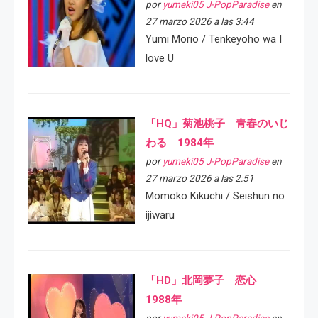
por
yumeki05 J-PopParadise
en
27 marzo 2026 a las 3:44
Yumi Morio / Tenkeyoho wa I
love U
「HQ」菊池桃子 青春のいじ
わる 1984年
por
yumeki05 J-PopParadise
en
27 marzo 2026 a las 2:51
Momoko Kikuchi / Seishun no
ijiwaru
「HD」北岡夢子 恋心
1988年
por
yumeki05 J-PopParadise
en