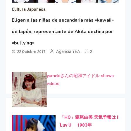
Cultura Japonesa
Eligen a las niñas de secundaria más «kawaii»
de Japón, representante de Akita declina por
«bullying»
Agencia YEA
22 Octubre 2017
2
yumekiさんの昭和アイドル showa
videos
「HQ」森尾由美 天気予報は I
Luv U 1983年