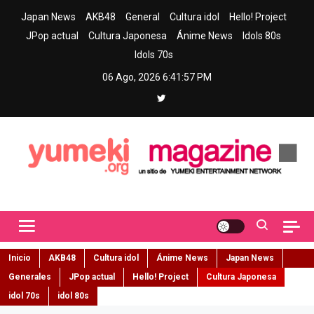
Skip
Japan News
AKB48
General
Cultura idol
Hello! Project
to
JPop actual
Cultura Japonesa
Ánime News
Idols 80s
content
Idols 70s
06 Ago, 2026
6:41:58 PM
Yumeki Magazine
Jpop y musica idol – Tu portal de jpop, movimiento idol y cultura
japonesa en español
Inicio
AKB48
Cultura idol
Ánime News
Japan News
Generales
JPop actual
Hello! Project
Cultura Japonesa
idol 70s
idol 80s