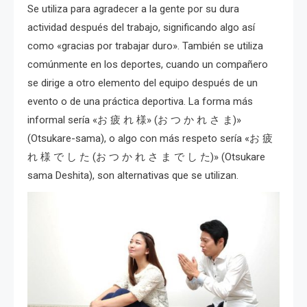
Se utiliza para agradecer a la gente por su dura
actividad después del trabajo, significando algo así
como «gracias por trabajar duro». También se utiliza
comúnmente en los deportes, cuando un compañero
se dirige a otro elemento del equipo después de un
evento o de una práctica deportiva. La forma más
informal sería «お 疲 れ 様» (お つ か れ さ ま)»
(Otsukare-sama), o algo con más respeto sería «お 疲
れ 様 で し た (お つ か れ さ ま で し た)» (Otsukare
sama Deshita), son alternativas que se utilizan.