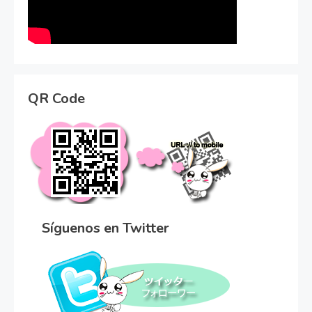
QR Code
Síguenos en Twitter