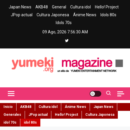
Skip
Japan News
AKB48
General
Cultura idol
Hello! Project
to
JPop actual
Cultura Japonesa
Ánime News
Idols 80s
content
Idols 70s
09 Ago, 2026
7:56:31 AM
Yumeki Magazine
Jpop y musica idol – Tu portal de jpop, movimiento idol y cultura
japonesa en español
Inicio
AKB48
Cultura idol
Ánime News
Japan News
Generales
JPop actual
Hello! Project
Cultura Japonesa
idol 70s
idol 80s