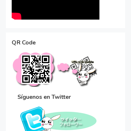
QR Code
Síguenos en Twitter