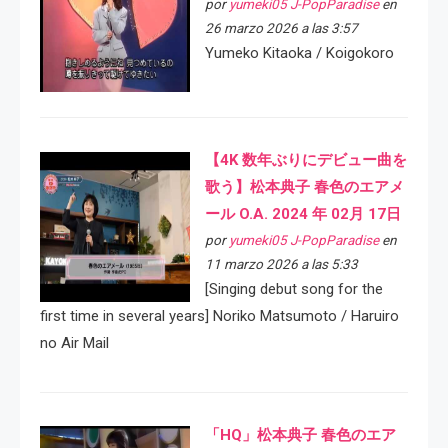
por
yumeki05 J-PopParadise
en
26 marzo 2026 a las 3:57
Yumeko Kitaoka / Koigokoro
【4K 数年ぶりにデビュー曲を
歌う】松本典子 春色のエアメ
ール O.A. 2024 年 02月 17日
por
yumeki05 J-PopParadise
en
11 marzo 2026 a las 5:33
[Singing debut song for the
first time in several years] Noriko Matsumoto / Haruiro
no Air Mail
「HQ」松本典子 春色のエア