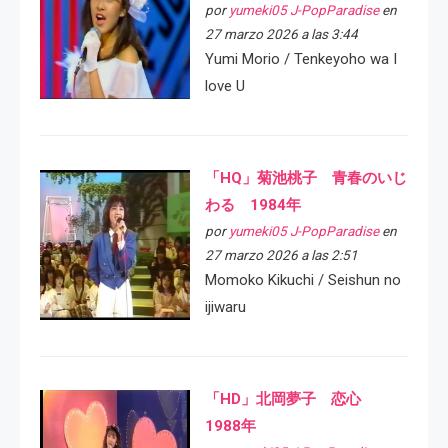
por
yumeki05 J-PopParadise
en
27 marzo 2026 a las 3:44
Yumi Morio / Tenkeyoho wa I
love U
「HQ」菊池桃子 青春のいじ
わる 1984年
por
yumeki05 J-PopParadise
en
27 marzo 2026 a las 2:51
Momoko Kikuchi / Seishun no
ijiwaru
「HD」北岡夢子 恋心
1988年