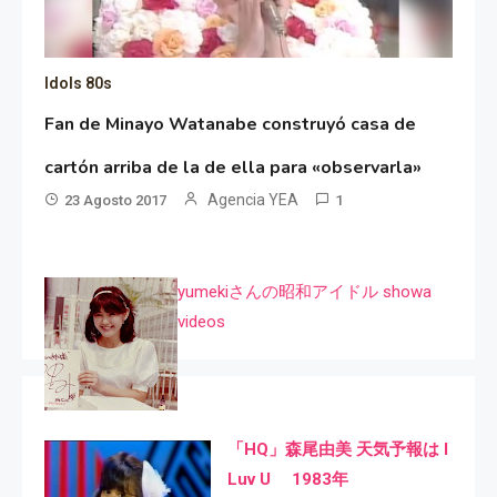
Idols 80s
Fan de Minayo Watanabe construyó casa de
cartón arriba de la de ella para «observarla»
Agencia YEA
23 Agosto 2017
1
yumekiさんの昭和アイドル showa
videos
「HQ」森尾由美 天気予報は I
Luv U 1983年