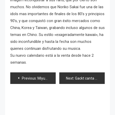
muchos. No olvidemos que Noriko Sakai fue una de las
idols mas importantes de finales de los 80’s y principios
90’s, y que conquistó con gran éxito mercados como
China, Korea y Taiwan, grabando incluso algunos de sus
temas en Chino. Su estilo «exageradamente kawaii», ha
sido inconfundible y hasta la fecha son muchos
quienes continuan disfrutando su musica.
Su nuevo calendario está a la venta desde hace 2
semanas.
Navegación
Previous:
Miyuki Kawanaka… la mujer más «funny»
Next:
Gackt canta a sus «mechas»
de
entradas