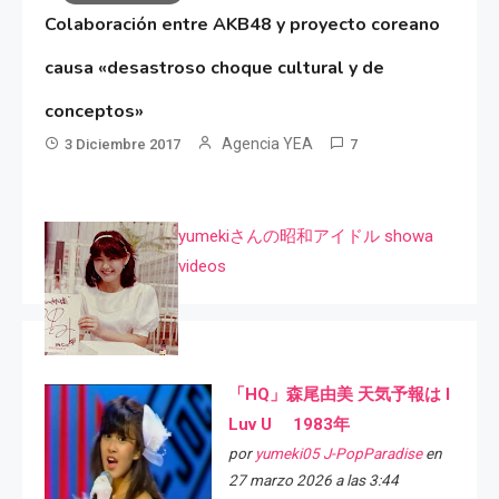
Colaboración entre AKB48 y proyecto coreano
causa «desastroso choque cultural y de
conceptos»
Agencia YEA
3 Diciembre 2017
7
yumekiさんの昭和アイドル showa
videos
「HQ」森尾由美 天気予報は I
Luv U 1983年
por
yumeki05 J-PopParadise
en
27 marzo 2026 a las 3:44