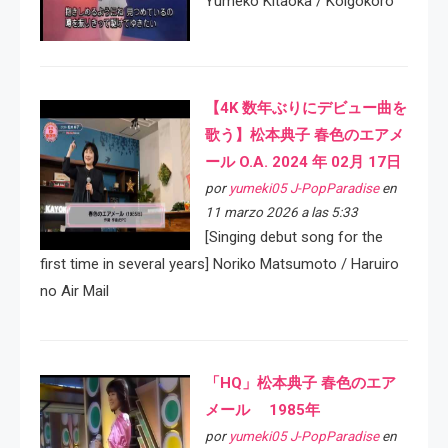
Yumeko Kitaoka / Koigokoro
【4K 数年ぶりにデビュー曲を
歌う】松本典子 春色のエアメ
ール O.A. 2024 年 02月 17日
por
yumeki05 J-PopParadise
en
11 marzo 2026 a las 5:33
[Singing debut song for the
first time in several years] Noriko Matsumoto / Haruiro
no Air Mail
「HQ」松本典子 春色のエア
メール 1985年
por
yumeki05 J-PopParadise
en