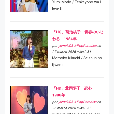
Yumi Morio / Tenkeyoho wa I
love U
「HQ」菊池桃子 青春のいじ
わる 1984年
por
yumeki05 J-PopParadise
en
27 marzo 2026 a las 2:51
Momoko Kikuchi / Seishun no
ijiwaru
「HD」北岡夢子 恋心
1988年
por
yumeki05 J-PopParadise
en
26 marzo 2026 a las 3:57