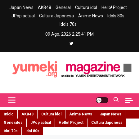
Skip
Japan News
AKB48
General
Cultura idol
Hello! Project
to
JPop actual
Cultura Japonesa
Ánime News
Idols 80s
content
Idols 70s
09 Ago, 2026
2:25:42 PM
Yumeki Magazine
Jpop y musica idol – Tu portal de jpop, movimiento idol y cultura
japonesa en español
Inicio
AKB48
Cultura idol
Ánime News
Japan News
Generales
JPop actual
Hello! Project
Cultura Japonesa
idol 70s
idol 80s